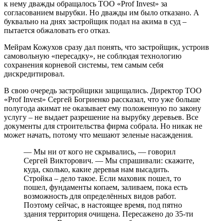
к нему дважды обращалось ТОО «Prof Invest» за
согласованием вырубки. Но дважды им было отказано. А
буквально на днях застройщик подал на акима в суд –
пытается обжаловать его отказ.
Мейрам Кожухов сразу дал понять, что застройщик, устроив
самовольную «пересадку», не соблюдая технологию
сохранения корневой системы, тем самым себя
дискредитировал.
В свою очередь застройщики защищались. Директор ТОО
«Prof Invest» Сергей Богриенко рассказал, что уже больше
полугода акимат не оказывает ему положенную по закону
услугу – не выдает разрешение на вырубку деревьев. Все
документы для строительства фирма собрала. Но никак не
может начать, потому что мешают зеленые насаждения.
— Мы ни от кого не скрывались, — говорил
Сергей Викторович. — Мы спрашивали: скажите,
куда, сколько, какие деревья нам высадить.
Стройка – дело такое. Если маховик пошел, то
пошел, фундаменты копаем, заливаем, пока есть
возможность для определённых видов работ.
Поэтому сейчас, в настоящее время, под пятно
здания территория очищена. Пересажено до 35-ти