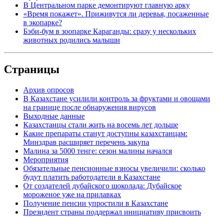
В Центральном парке демонтируют главную арку
«Время покажет». Приживутся ли деревья, посаженные
в экопарке?
Бэби-бум в зоопарке Караганды: сразу у нескольких
животных родились малыши
Страницы
Архив опросов
В Казахстане усилили контроль за фруктами и овощами
на границе после обнаружения вирусов
Выходные данные
Казахстанцы стали жить на восемь лет дольше
Какие препараты станут доступны казахстанцам:
Минздрав расширяет перечень закупа
Малина за 5000 тенге: сезон малины начался
Мероприятия
Обязательные пенсионные взносы увеличили: сколько
будут платить работодатели в Казахстане
От создателей дубайского шоколада: Дубайское
мороженое уже на прилавках
Получение пенсии упростили в Казахстане
Президент страны поддержал инициативу присвоить