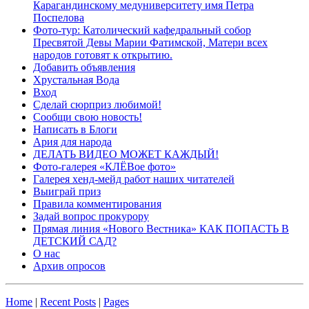
Карагандинскому медуниверситету имя Петра
Поспелова
Фото-тур: Католический кафедральный собор
Пресвятой Девы Марии Фатимской, Матери всех
народов готовят к открытию.
Добавить объявления
Хрустальная Вода
Вход
Сделай сюрприз любимой!
Сообщи свою новость!
Написать в Блоги
Ария для народа
ДЕЛАТЬ ВИДЕО МОЖЕТ КАЖДЫЙ!
Фото-галерея «КЛЁВое фото»
Галерея хенд-мейд работ наших читателей
Выиграй приз
Правила комментирования
Задай вопрос прокурору
Прямая линия «Нового Вестника» КАК ПОПАСТЬ В
ДЕТСКИЙ САД?
О нас
Архив опросов
Home
|
Recent Posts
|
Pages