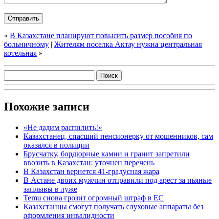
«
В Казахстане планируют повысить размер пособия по
больничному
|
Жителям поселка Актау нужна центральная
котельная
»
Похожие записи
«Не дадим распилить!»
Казахстанец, спасший пенсионерку от мошенников, сам
оказался в полиции
Брусчатку, бордюрные камни и гранит запретили
ввозить в Казахстан: уточнен перечень
В Казахстан вернется 41-градусная жара
В Астане двоих мужчин отправили под арест за пьяные
заплывы в луже
Temu снова грозит огромный штраф в ЕС
Казахстанцы смогут получать слуховые аппараты без
оформления инвалидности