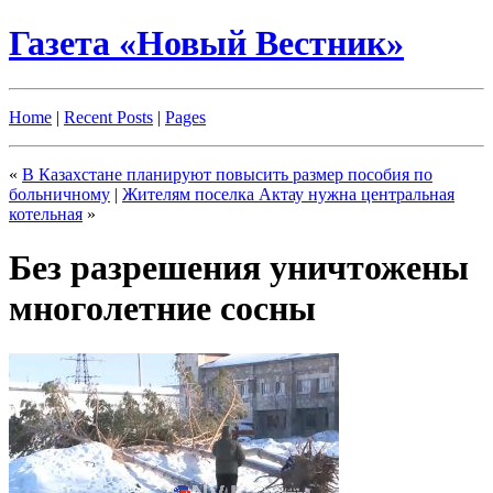
Газета «Новый Вестник»
Home
|
Recent Posts
|
Pages
«
В Казахстане планируют повысить размер пособия по
больничному
|
Жителям поселка Актау нужна центральная
котельная
»
Без разрешения уничтожены
многолетние сосны