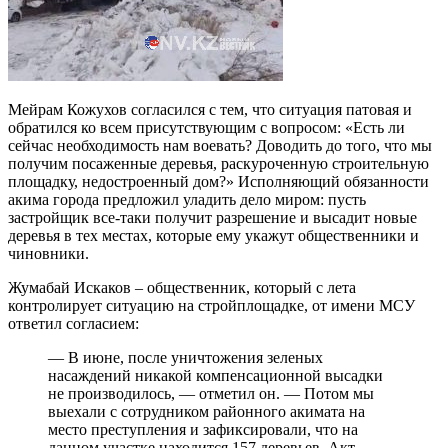
Мейрам Кожухов согласился с тем, что ситуация патовая и
обратился ко всем присутствующим с вопросом: «Есть ли
сейчас необходимость нам воевать? Доводить до того, что мы
получим посаженные деревья, раскуроченную строительную
площадку, недостроенный дом?» Исполняющий обязанности
акима города предложил уладить дело миром: пусть
застройщик все-таки получит разрешение и высадит новые
деревья в тех местах, которые ему укажут общественники и
чиновники.
Жумабай Искаков – общественник, который с лета
контролирует ситуацию на стройплощадке, от имени МСУ
ответил согласием:
— В июне, после уничтожения зеленых
насаждений никакой компенсационной высадки
не производилось, — отметил он. — Потом мы
выехали с сотрудником районного акимата на
место преступления и зафиксировали, что на
данном участке находится 157 деревьев. Акт