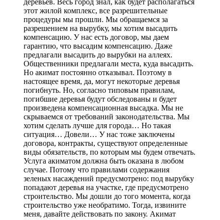
деревьев. Весь город знал, как будет располагаться
этот жилой комплекс, все разрешительные
процедуры мы прошли. Мы обращаемся за
разрешением на вырубку, мы хотим высадить
компенсацию. У нас есть договор, мы даем
гарантию, что высадим компенсацию. Даже
предлагали высадить до вырубки на аллеях.
Общественники предлагали места, куда высадить.
Но акимат постоянно отказывал. Поэтому в
настоящее время, да, могут некоторые деревья
погибнуть. Но, согласно типовым правилам,
погибшие деревья будут обследованы и будет
произведена компенсационная высадка. Мы не
скрываемся от требований законодательства. Мы
хотим сделать лучше для города… Но такая
ситуация… Довели… У нас тоже заключены
договора, контракты, существуют определенные
виды обязательств, по которым мы будем отвечать.
Услуга акиматом должна быть оказана в любом
случае. Потому что правилами содержания
зеленых насаждений предусмотрено: под вырубку
попадают деревья на участке, где предусмотрено
строительство. Мы дошли до того момента, когда
строительство уже необратимо. Тогда, извините
меня, давайте действовать по закону. Акимат