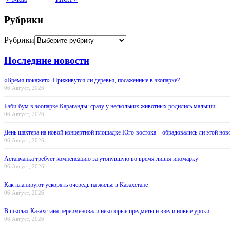
Рубрики
Рубрики
Последние новости
«Время покажет». Приживутся ли деревья, посаженные в экопарке?
06 Август, 2026
Бэби-бум в зоопарке Караганды: сразу у нескольких животных родились малыши
06 Август, 2026
День шахтера на новой концертной площадке Юго-востока – обрадовались ли этой нов
06 Август, 2026
Астанчанка требует компенсацию за утонувшую во время ливня иномарку
06 Август, 2026
Как планируют ускорять очередь на жилье в Казахстане
06 Август, 2026
В школах Казахстана переименовали некоторые предметы и ввели новые уроки
06 Август, 2026