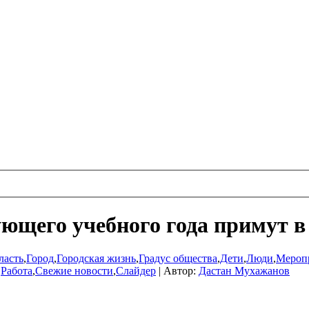
ющего учебного года примут в
ласть
,
Город
,
Городская жизнь
,
Градус общества
,
Дети
,
Люди
,
Мероп
,
Работа
,
Свежие новости
,
Слайдер
|
Автор:
Дастан Мухажанов