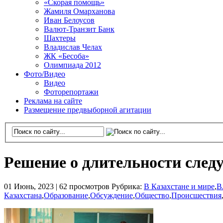
«Скорая помощь»
Жамиля Омарханова
Иван Белоусов
Валют-Транзит Банк
Шахтеры
Владислав Челах
ЖК «Бесоба»
Олимпиада 2012
Фото/Видео
Видео
Фоторепортажи
Реклама на сайте
Размещение предвыборной агитации
Решение о длительности следу
01 Июнь, 2023 |
62 просмотров
Рубрика:
В Казахстане и мире
,
В
Казахстана
,
Образование
,
Обсуждение
,
Общество
,
Происшествия