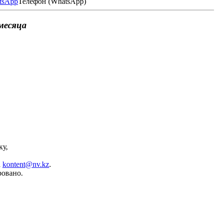
Телефон (WhatsApp)
месяца
ку,
а
kontent@nv.kz
.
ровано.