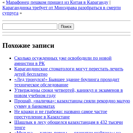
«
Марафонец пешком пришел из Китая в Караганду
|
Карагандинка требует от Минздрава разобраться в смерти
супруга
»
Похожие записи
Сколько осужденных уже освободили по новой
амнистии в РК
Карагандинские стоматологи могут перестать лечить
детей бесплатно
«Лед тронулся!» Бывшее здание боулинга проходит
техническое обследование
Утверждены сроки четвертей, каникул и экзаменов в
новом учебном году
Прощай, «наличка»: казахстанцы сняли рекордно малую
сумму в банкоматах
Не кражи и не грабежи: названо самое частое
преступление в Казахстане
Шашлык в лесу обошелся казахстанцам в 432 тысячи
тенге
«Музыка — харам, певцы — глашатаи шайтана»: на