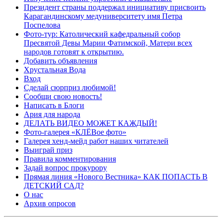
Президент страны поддержал инициативу присвоить
Карагандинскому медуниверситету имя Петра
Поспелова
Фото-тур: Католический кафедральный собор
Пресвятой Девы Марии Фатимской, Матери всех
народов готовят к открытию.
Добавить объявления
Хрустальная Вода
Вход
Сделай сюрприз любимой!
Сообщи свою новость!
Написать в Блоги
Ария для народа
ДЕЛАТЬ ВИДЕО МОЖЕТ КАЖДЫЙ!
Фото-галерея «КЛЁВое фото»
Галерея хенд-мейд работ наших читателей
Выиграй приз
Правила комментирования
Задай вопрос прокурору
Прямая линия «Нового Вестника» КАК ПОПАСТЬ В
ДЕТСКИЙ САД?
О нас
Архив опросов