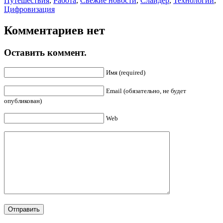
Путешествия
,
Работа
,
Свежие новости
,
Слайдер
,
Технологии
,
Цифровизация
Комментариев нет
Оставить коммент.
Имя (required)
Email (обязательно, не будет
опубликован)
Web