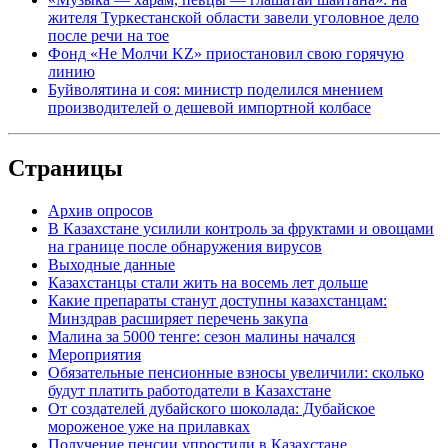
жителя Туркестанской области завели уголовное дело
после речи на тое
Фонд «Не Молчи KZ» приостановил свою горячую
линию
Буйволятина и соя: министр поделился мнением
производителей о дешевой импортной колбасе
Страницы
Архив опросов
В Казахстане усилили контроль за фруктами и овощами
на границе после обнаружения вирусов
Выходные данные
Казахстанцы стали жить на восемь лет дольше
Какие препараты станут доступны казахстанцам:
Минздрав расширяет перечень закупа
Малина за 5000 тенге: сезон малины начался
Мероприятия
Обязательные пенсионные взносы увеличили: сколько
будут платить работодатели в Казахстане
От создателей дубайского шоколада: Дубайское
мороженое уже на прилавках
Получение пенсии упростили в Казахстане