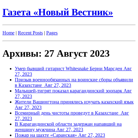
Газета «Новый Вестник»
Home
|
Recent Posts
|
Pages
Архивы: 27 Август 2023
Умер бывший гитарист Whitesnake Берни Марсден
Авг
27, 2023
Призыв военнообязанных на воинские сборы объявили
в Казахстане
Авг 27, 2023
Малышей-тигрят показал карагандинский зоопарк
Авг
27, 2023
Жители Вашингтона принялись изучать казахский язык
Авг 27, 2023
Всемирный день чистоты проведут в Казахстане
Авг
27, 2023
В Карагандинской области задержан напавший на
женщину мужчина
Авг 27, 2023
Пожар на шахте «Саранская»
Авг 27, 2023