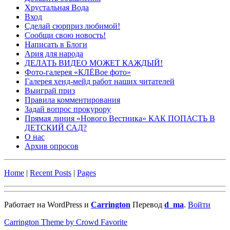
Хрустальная Вода
Вход
Сделай сюрприз любимой!
Сообщи свою новость!
Написать в Блоги
Ария для народа
ДЕЛАТЬ ВИДЕО МОЖЕТ КАЖДЫЙ!
Фото-галерея «КЛЁВое фото»
Галерея хенд-мейд работ наших читателей
Выиграй приз
Правила комментирования
Задай вопрос прокурору
Прямая линия «Нового Вестника» КАК ПОПАСТЬ В
ДЕТСКИЙ САД?
О нас
Архив опросов
Home
|
Recent Posts
|
Pages
Работает на WordPress и
Carrington
Перевод
d_ma
.
Войти
Carrington Theme by Crowd Favorite