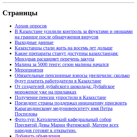
Страницы
Архив опросов
В Казахстане усилили контроль за фруктами и овощами
на границе после обнаружения вирусов
Выходные данные
Казахстанцы стали жить на восемь лет дольше
Какие препараты станут доступны казахстанцам:
Минздрав расширяет перечень закупа
Малина за 5000 тенге: сезон малины начался
Мероприятия
Обязательные пенсионные взносы увеличили: сколько
будут платить работодатели в Казахстане
От создателей дубайского шоколада: Дубайское
мороженое уже на прилавках
Получение пенсии упростили в Казахстане
Президент страны поддержал инициативу присвоить
Карагандинскому медуниверситету имя Петра
Поспелова
Фото-тур: Католический кафедральный собор
Пресвятой Девы Марии Фатимской, Матери всех
народов готовят к открытию.
Добавить объявления