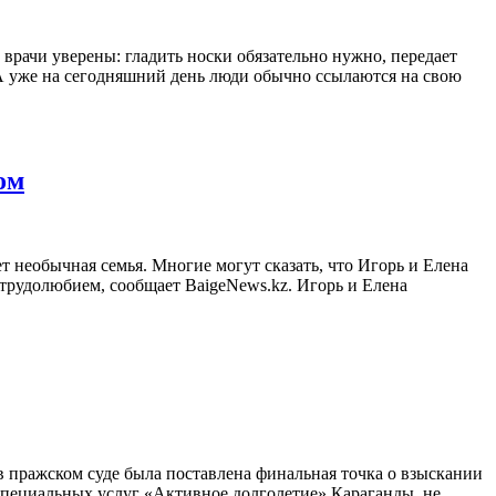
врачи уверены: гладить носки обязательно нужно, передает
. А уже на сегодняшний день люди обычно ссылаются на свою
ом
 необычная семья. Многие могут сказать, что Игорь и Елена
трудолюбием, сообщает BaigeNews.kz. Игорь и Елена
 пражском суде была поставлена финальная точка о взыскании
 специальных услуг «Активное долголетие» Караганды, не