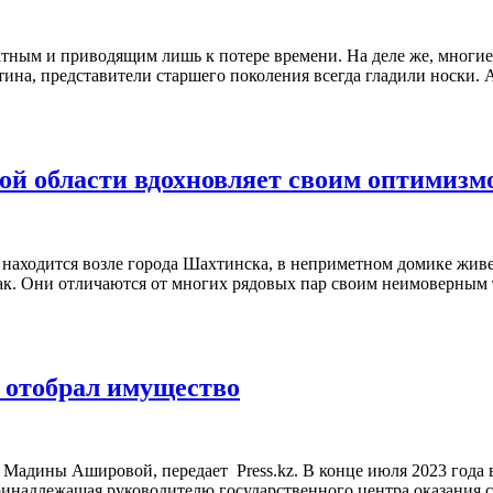
тным и приводящим лишь к потере времени. На деле же, многие 
патина, представители старшего поколения всегда гладили носки
кой области вдохновляет своим оптимизм
находится возле города Шахтинска, в неприметном домике живет
так. Они отличаются от многих рядовых пар своим неимоверным 
 отобрал имущество
Мадины Ашировой, передает Press.kz. В конце июля 2023 года в
 принадлежащая руководителю государственного центра оказания