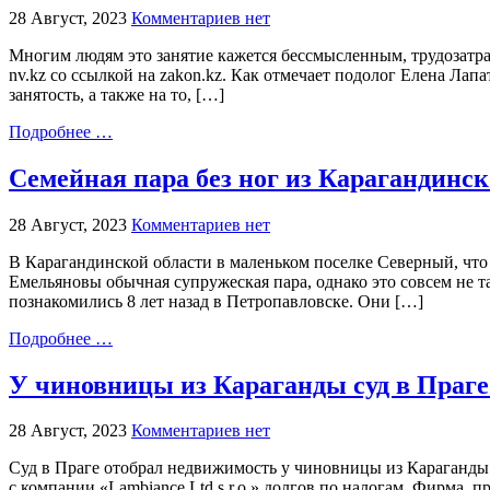
28 Август, 2023
Комментариев нет
Многим людям это занятие кажется бессмысленным, трудозатра
nv.kz со ссылкой на zakon.kz. Как отмечает подолог Елена Ла
занятость, а также на то, […]
Подробнее …
Семейная пара без ног из Карагандинс
28 Август, 2023
Комментариев нет
В Карагандинской области в маленьком поселке Северный, что 
Емельяновы обычная супружеская пара, однако это совсем не 
познакомились 8 лет назад в Петропавловске. Они […]
Подробнее …
У чиновницы из Караганды суд в Праге
28 Август, 2023
Комментариев нет
Суд в Праге отобрал недвижимость у чиновницы из Караганды 
с компании «Lambiance Ltd s.r.o.» долгов по налогам. Фирма,