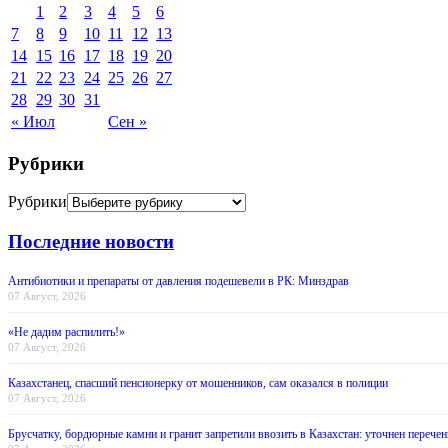
1
2
3
4
5
6
7
8
9
10
11
12
13
14
15
16
17
18
19
20
21
22
23
24
25
26
27
28
29
30
31
« Июл
Сен »
Рубрики
Рубрики
Последние новости
Антибиотики и препараты от давления подешевели в РК: Минздрав
07 Август, 2026
«Не дадим распилить!»
07 Август, 2026
Казахстанец, спасший пенсионерку от мошенников, сам оказался в полиции
07 Август, 2026
Брусчатку, бордюрные камни и гранит запретили ввозить в Казахстан: уточнен перечен