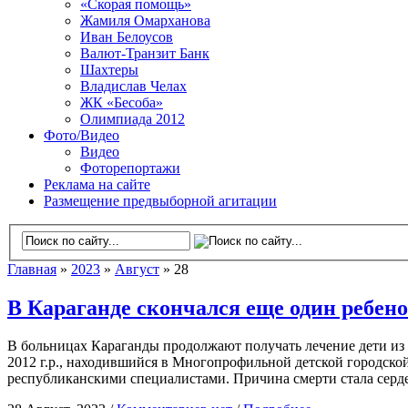
«Скорая помощь»
Жамиля Омарханова
Иван Белоусов
Валют-Транзит Банк
Шахтеры
Владислав Челах
ЖК «Бесоба»
Олимпиада 2012
Фото/Видео
Видео
Фоторепортажи
Реклама на сайте
Размещение предвыборной агитации
Главная
»
2023
»
Август
» 28
В Караганде скончался еще один ребен
В больницах Караганды продолжают получать лечение дети из Ц
2012 г.р., находившийся в Многопрофильной детской городской
республиканскими специалистами. Причина смерти стала серде