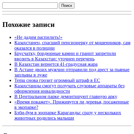
Похожие записи
«Не дадим распилить!»
Казахстанец, спасший пенсионерку от мошенников, сам
оказался в полиции
Брусчатку, бордюрные камни и гранит запретили
ввозить в Казахстан: уточнен перечень
В Казахстан вернется 41-градусная жара
В Астане двоих мужчин отправили под арест за пьяные
заплывы в луже
Temu снова грозит огромный штраф в ЕС
Казахстанцы смогут получать слуховые аппараты без
оформления инвалидности
В Центральном парке демонтируют главную арку
«Время покажет». Приживутся ли деревья, посаженные
в экопарке?
Бэби-бум в зоопарке Караганды: сразу у нескольких
животных родились малыши