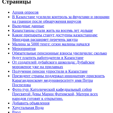
Страницы
Архив опросов
В Казахстане усилили контроль за фруктами и овощами
на границе после обнаружения вирусов
Выходные данные
Казахстанцы стали жить на восемь лет дольше
Какие препараты станут доступны казахстанцам:
Минздрав расширяет перечень закупа
Малина за 5000 тенге: сезон малины начался
Мероприятия
Обязательные пенсионные взносы увеличили: сколько
будут платить работодатели в Казахстане
От создателей дубайского шоколада: Дубайское
мороженое уже на прилавках
Получение пенсии упростили в Казахстане
Президент страны поддержал инициативу присвоить
Карагандинскому медуниверситету имя Петра
Поспелова
Фото-тур: Католический кафедральный собор
Пресвятой Девы Марии Фатимской, Матери всех
народов готовят к открытию.
Добавить объявления
Хрустальная Вода
Вход