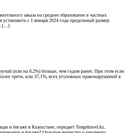
ательного заказа на среднее образование в частных
ся установить с 1 января 2024 года предельный размер
й […]
учай (или на 0,2%) больше, чем годом ранее. При этом если
 Более трети, или 37,1%, всех уголовных правонарушений в
 и багаже в Казахстане, передает Tengritravel.kz.
провозить в багаже? Опасные вещества и предметы,