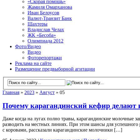
«Скорая помощь»
Жамиля Омарханова
Иван Белоусов
Валют-Транзит Банк
Шахтеры
Владислав Челах
ЖК «Бесоба»
Олимпиада 2012
Фото/Видео
Видео
Фоторепортажи
Реклама на сайте
Размещение предвыборной агитации
Главная
»
2023
»
Август
» 05
Почему карагандинский кефир делают 
Даже когда на лугах полно травы, карагандинские молочные за
разводить на местных линиях. При этом шансы для успешного 
с коровами, рассказали карагандинские молочники […]