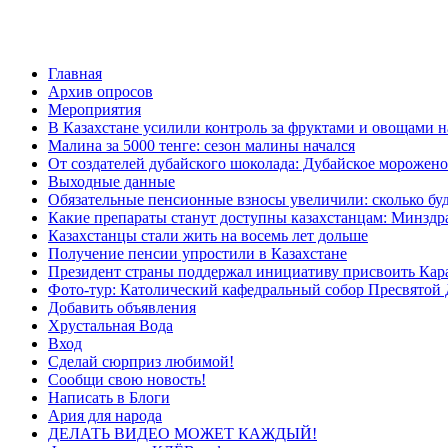
Главная
Архив опросов
Мероприятия
В Казахстане усилили контроль за фруктами и овощами н
Малина за 5000 тенге: сезон малины начался
От создателей дубайского шоколада: Дубайское морожено
Выходные данные
Обязательные пенсионные взносы увеличили: сколько буд
Какие препараты станут доступны казахстанцам: Минздра
Казахстанцы стали жить на восемь лет дольше
Получение пенсии упростили в Казахстане
Президент страны поддержал инициативу присвоить Кар
Фото-тур: Католический кафедральный собор Пресвятой 
Добавить объявления
Хрустальная Вода
Вход
Сделай сюрприз любимой!
Сообщи свою новость!
Написать в Блоги
Ария для народа
ДЕЛАТЬ ВИДЕО МОЖЕТ КАЖДЫЙ!