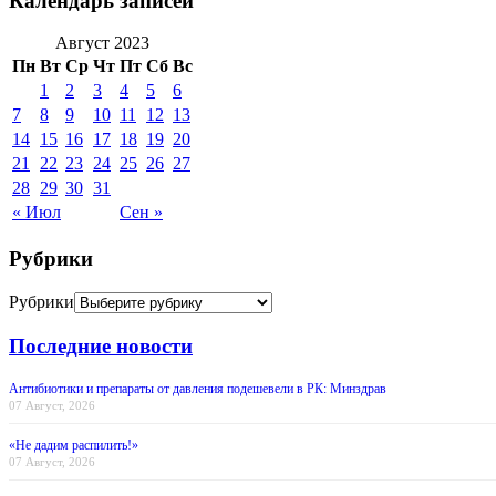
Календарь записей
Август 2023
Пн
Вт
Ср
Чт
Пт
Сб
Вс
1
2
3
4
5
6
7
8
9
10
11
12
13
14
15
16
17
18
19
20
21
22
23
24
25
26
27
28
29
30
31
« Июл
Сен »
Рубрики
Рубрики
Последние новости
Антибиотики и препараты от давления подешевели в РК: Минздрав
07 Август, 2026
«Не дадим распилить!»
07 Август, 2026