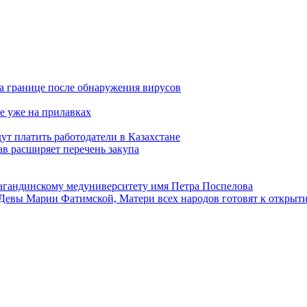
а границе после обнаружения вирусов
е уже на прилавках
ут платить работодатели в Казахстане
в расширяет перечень закупа
агандинскому медуниверситету имя Петра Поспелова
Девы Марии Фатимской, Матери всех народов готовят к открыт