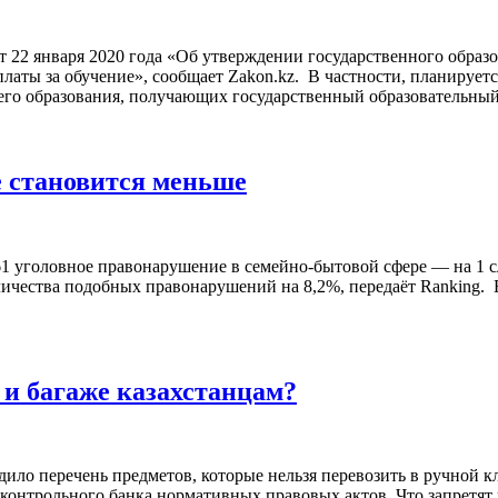
 22 января 2020 года «Об утверждении государственного образов
аты за обучение», сообщает Zakon.kz.⁣ ⁣ В частности, планирует
него образования, получающих государственный образовательны
 становится меньше⁣
1 уголовное правонарушение в семейно-бытовой сфере — на 1 сл
ичества подобных правонарушений на 8,2%, передаёт Ranking.⁣ ⁣
 и багаже казахстанцам?
о перечень предметов, которые нельзя перевозить в ручной клади
онтрольного банка нормативных правовых актов. Что запретят 