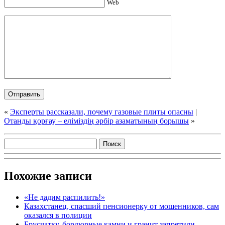
Web
«
Эксперты рассказали, почему газовые плиты опасны
|
Отанды қорғау – еліміздің әрбір азаматының борышы
»
Похожие записи
«Не дадим распилить!»
Казахстанец, спасший пенсионерку от мошенников, сам
оказался в полиции
Брусчатку, бордюрные камни и гранит запретили