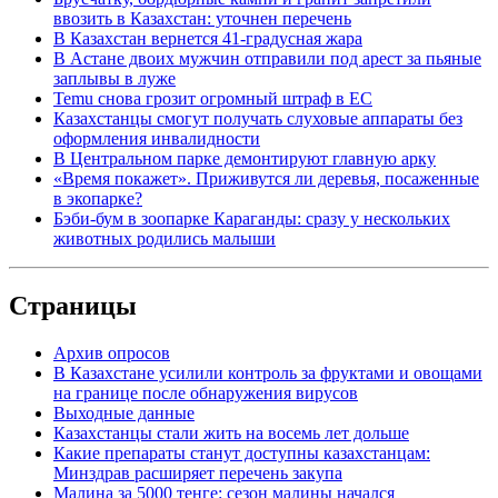
ввозить в Казахстан: уточнен перечень
В Казахстан вернется 41-градусная жара
В Астане двоих мужчин отправили под арест за пьяные
заплывы в луже
Temu снова грозит огромный штраф в ЕС
Казахстанцы смогут получать слуховые аппараты без
оформления инвалидности
В Центральном парке демонтируют главную арку
«Время покажет». Приживутся ли деревья, посаженные
в экопарке?
Бэби-бум в зоопарке Караганды: сразу у нескольких
животных родились малыши
Страницы
Архив опросов
В Казахстане усилили контроль за фруктами и овощами
на границе после обнаружения вирусов
Выходные данные
Казахстанцы стали жить на восемь лет дольше
Какие препараты станут доступны казахстанцам:
Минздрав расширяет перечень закупа
Малина за 5000 тенге: сезон малины начался