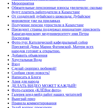
Мероприятия
Обязательные пенсионные взносы увеличили: сколько
будут платить работодатели в Казахстане
От создателей дубайского шоколада: Дубайское
мороженое уже на прилавках
Получение пенсии упростили в Казахстане
Президент страны поддержал инициативу присвоить
Карагандинскому медуниверситету имя Петра
Поспелова
Фото-тур: Католический кафедральный собор
Пресвятой Девы Марии Фатимской, Матери всех
народов готовят к открытию.
Добавить объявления
Хрустальная Вода
Вход
Сделай сюрприз любимой!
Сообщи свою новость!
Написать в Блоги
Ария для народа
ДЕЛАТЬ ВИДЕО МОЖЕТ КАЖДЫЙ!
Фото-галерея «КЛЁВое фото»
Галерея хенд-мейд работ наших читателей
Выиграй приз
Правила комментирования
Задай вопрос прокурору