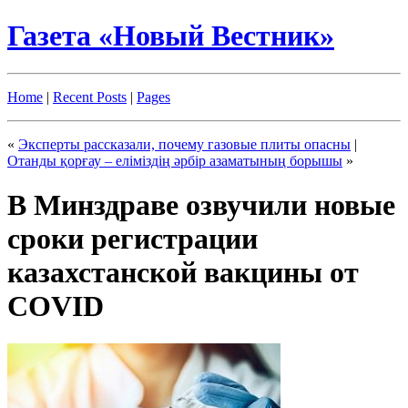
Газета «Новый Вестник»
Home
|
Recent Posts
|
Pages
«
Эксперты рассказали, почему газовые плиты опасны
|
Отанды қорғау – еліміздің әрбір азаматының борышы
»
В Минздраве озвучили новые
сроки регистрации
казахстанской вакцины от
COVID