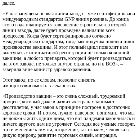
далее.⁣
⁣»У нас запущена первая линия завода – уже сертифицирована
международным стандартом GNP линия розлива. До конца
этого года планируется завершение строительства второй
линии завода, далее будет проведена валидация всех
процессов. Когда будет сертифицировано согласно
международным стандартам, тогда мы получим полный цикл
производства вакцины. И этот полный цикл позволит нам
выступать с инициативой регистрации не только ковидной
вакцины, а любого препарата, который будет производиться
на этом заводе, не только внутри страны, но и в ВОЗ», –
заверила вице-министр здравоохранения.⁣
⁣Этот завод, по ее словам, позволит снизить
импортозависимость в лекарствах.⁣
«Производство вакцин – это очень сложный, трудоемкий
процесс, который даже в развитых странах занимает
десятилетия, у нас завод в принципе построен в достаточно
короткие сроки. И потом, нужно, наверное, понимать, что мы
не должны жить одним днем, что вот пандемия закончилась и
ничего другого нам не угрожает. Сегодня все ученые говорят,
что изменение климата, вторжение, так скажем, человека в
дикую природу, развитие торговых связей, миграция,