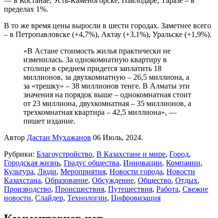
— в Костанае, Усть-Каменогорске, Павлодаре, Таразе – в
пределах 1%.
В то же время цены выросли в шести городах. Заметнее всего
– в Петропавловске (+4,7%), Актау (+3,1%), Уральске (+1,9%).
«В Астане стоимость жилья практически не
изменилась. За однокомнатную квартиру в
столице в среднем придется заплатить 18
миллионов, за двухкомнатную – 26,5 миллиона, а
за «трешку» – 38 миллионов тенге. В Алматы эти
значения на порядок выше – однокомнатная стоит
от 23 миллиона, двухкомнатная – 35 миллионов, а
трехкомнатная квартира – 42,5 миллиона», —
пишет издание.
Автор
Дастан Мухажанов
06 Июль, 2024.
Рубрики:
Благоустройство
,
В Казахстане и мире
,
Город
,
Городская жизнь
,
Градус общества
,
Инновации
,
Компании
,
Культура
,
Люди
,
Мероприятия
,
Новости города
,
Новости
Казахстана
,
Образование
,
Обсуждение
,
Общество
,
Отдых
,
Производство
,
Происшествия
,
Путешествия
,
Работа
,
Свежие
новости
,
Слайдер
,
Технологии
,
Цифровизация