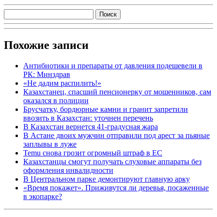
Похожие записи
Антибиотики и препараты от давления подешевели в
РК: Минздрав
«Не дадим распилить!»
Казахстанец, спасший пенсионерку от мошенников, сам
оказался в полиции
Брусчатку, бордюрные камни и гранит запретили
ввозить в Казахстан: уточнен перечень
В Казахстан вернется 41-градусная жара
В Астане двоих мужчин отправили под арест за пьяные
заплывы в луже
Temu снова грозит огромный штраф в ЕС
Казахстанцы смогут получать слуховые аппараты без
оформления инвалидности
В Центральном парке демонтируют главную арку
«Время покажет». Приживутся ли деревья, посаженные
в экопарке?