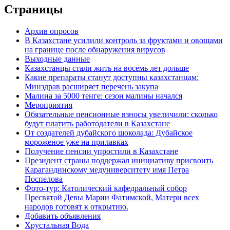
Страницы
Архив опросов
В Казахстане усилили контроль за фруктами и овощами
на границе после обнаружения вирусов
Выходные данные
Казахстанцы стали жить на восемь лет дольше
Какие препараты станут доступны казахстанцам:
Минздрав расширяет перечень закупа
Малина за 5000 тенге: сезон малины начался
Мероприятия
Обязательные пенсионные взносы увеличили: сколько
будут платить работодатели в Казахстане
От создателей дубайского шоколада: Дубайское
мороженое уже на прилавках
Получение пенсии упростили в Казахстане
Президент страны поддержал инициативу присвоить
Карагандинскому медуниверситету имя Петра
Поспелова
Фото-тур: Католический кафедральный собор
Пресвятой Девы Марии Фатимской, Матери всех
народов готовят к открытию.
Добавить объявления
Хрустальная Вода