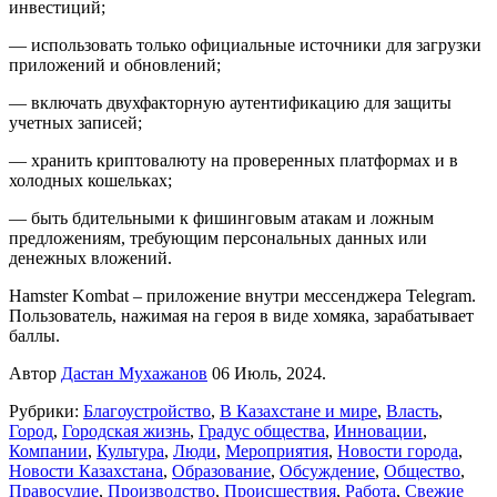
инвестиций;
— использовать только официальные источники для загрузки
приложений и обновлений;
— включать двухфакторную аутентификацию для защиты
учетных записей;
— хранить криптовалюту на проверенных платформах и в
холодных кошельках;
— быть бдительными к фишинговым атакам и ложным
предложениям, требующим персональных данных или
денежных вложений.
Hamster Kombat – приложение внутри мессенджера Telegram.
Пользователь, нажимая на героя в виде хомяка, зарабатывает
баллы.
Автор
Дастан Мухажанов
06 Июль, 2024.
Рубрики:
Благоустройство
,
В Казахстане и мире
,
Власть
,
Город
,
Городская жизнь
,
Градус общества
,
Инновации
,
Компании
,
Культура
,
Люди
,
Мероприятия
,
Новости города
,
Новости Казахстана
,
Образование
,
Обсуждение
,
Общество
,
Правосудие
,
Производство
,
Происшествия
,
Работа
,
Свежие