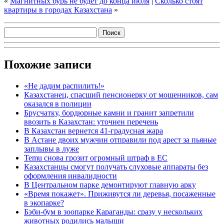
«
Магнитных бурь не будет до конца июля
|
Сколько стоят
квартиры в городах Казахстана
»
Похожие записи
«Не дадим распилить!»
Казахстанец, спасший пенсионерку от мошенников, сам
оказался в полиции
Брусчатку, бордюрные камни и гранит запретили
ввозить в Казахстан: уточнен перечень
В Казахстан вернется 41-градусная жара
В Астане двоих мужчин отправили под арест за пьяные
заплывы в луже
Temu снова грозит огромный штраф в ЕС
Казахстанцы смогут получать слуховые аппараты без
оформления инвалидности
В Центральном парке демонтируют главную арку
«Время покажет». Приживутся ли деревья, посаженные
в экопарке?
Бэби-бум в зоопарке Караганды: сразу у нескольких
животных родились малыши