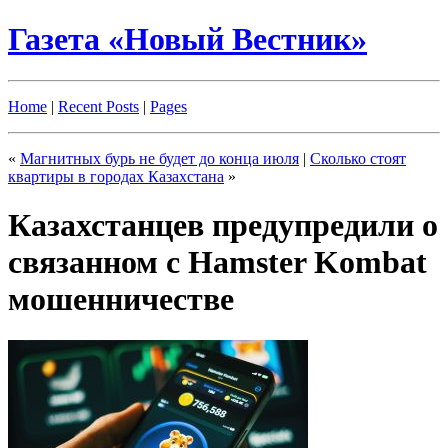
Газета «Новый Вестник»
Home
|
Recent Posts
|
Pages
«
Магнитных бурь не будет до конца июля
|
Сколько стоят
квартиры в городах Казахстана
»
Казахстанцев предупредили о
связанном с Hamster Kombat
мошенничестве