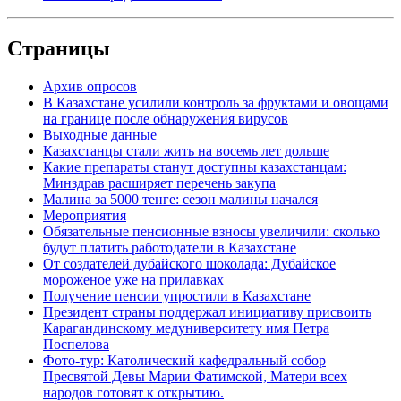
Страницы
Архив опросов
В Казахстане усилили контроль за фруктами и овощами
на границе после обнаружения вирусов
Выходные данные
Казахстанцы стали жить на восемь лет дольше
Какие препараты станут доступны казахстанцам:
Минздрав расширяет перечень закупа
Малина за 5000 тенге: сезон малины начался
Мероприятия
Обязательные пенсионные взносы увеличили: сколько
будут платить работодатели в Казахстане
От создателей дубайского шоколада: Дубайское
мороженое уже на прилавках
Получение пенсии упростили в Казахстане
Президент страны поддержал инициативу присвоить
Карагандинскому медуниверситету имя Петра
Поспелова
Фото-тур: Католический кафедральный собор
Пресвятой Девы Марии Фатимской, Матери всех
народов готовят к открытию.