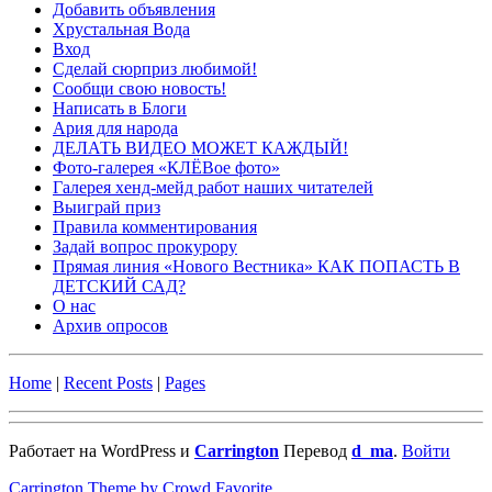
Добавить объявления
Хрустальная Вода
Вход
Сделай сюрприз любимой!
Сообщи свою новость!
Написать в Блоги
Ария для народа
ДЕЛАТЬ ВИДЕО МОЖЕТ КАЖДЫЙ!
Фото-галерея «КЛЁВое фото»
Галерея хенд-мейд работ наших читателей
Выиграй приз
Правила комментирования
Задай вопрос прокурору
Прямая линия «Нового Вестника» КАК ПОПАСТЬ В
ДЕТСКИЙ САД?
О нас
Архив опросов
Home
|
Recent Posts
|
Pages
Работает на WordPress и
Carrington
Перевод
d_ma
.
Войти
Carrington Theme by Crowd Favorite