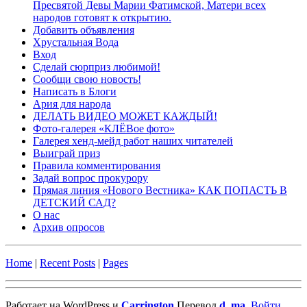
Пресвятой Девы Марии Фатимской, Матери всех
народов готовят к открытию.
Добавить объявления
Хрустальная Вода
Вход
Сделай сюрприз любимой!
Сообщи свою новость!
Написать в Блоги
Ария для народа
ДЕЛАТЬ ВИДЕО МОЖЕТ КАЖДЫЙ!
Фото-галерея «КЛЁВое фото»
Галерея хенд-мейд работ наших читателей
Выиграй приз
Правила комментирования
Задай вопрос прокурору
Прямая линия «Нового Вестника» КАК ПОПАСТЬ В
ДЕТСКИЙ САД?
О нас
Архив опросов
Home
|
Recent Posts
|
Pages
Работает на WordPress и
Carrington
Перевод
d_ma
.
Войти