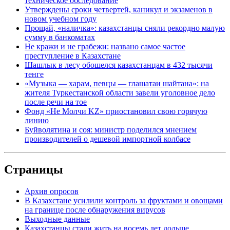
техническое обследование
Утверждены сроки четвертей, каникул и экзаменов в
новом учебном году
Прощай, «наличка»: казахстанцы сняли рекордно малую
сумму в банкоматах
Не кражи и не грабежи: названо самое частое
преступление в Казахстане
Шашлык в лесу обошелся казахстанцам в 432 тысячи
тенге
«Музыка — харам, певцы — глашатаи шайтана»: на
жителя Туркестанской области завели уголовное дело
после речи на тое
Фонд «Не Молчи KZ» приостановил свою горячую
линию
Буйволятина и соя: министр поделился мнением
производителей о дешевой импортной колбасе
Страницы
Архив опросов
В Казахстане усилили контроль за фруктами и овощами
на границе после обнаружения вирусов
Выходные данные
Казахстанцы стали жить на восемь лет дольше