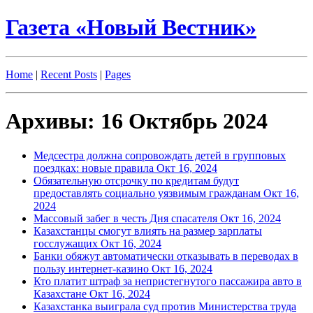
Газета «Новый Вестник»
Home
|
Recent Posts
|
Pages
Архивы: 16 Октябрь 2024
Медсестра должна сопровождать детей в групповых
поездках: новые правила
Окт 16, 2024
Обязательную отсрочку по кредитам будут
предоставлять социально уязвимым гражданам
Окт 16,
2024
Массовый забег в честь Дня спасателя
Окт 16, 2024
Казахстанцы смогут влиять на размер зарплаты
госслужащих
Окт 16, 2024
Банки обяжут автоматически отказывать в переводах в
пользу интернет-казино
Окт 16, 2024
Кто платит штраф за непристегнутого пассажира авто в
Казахстане
Окт 16, 2024
Казахстанка выиграла суд против Министерства труда