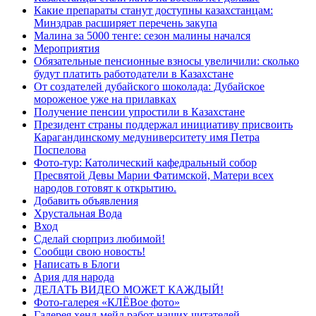
Какие препараты станут доступны казахстанцам:
Минздрав расширяет перечень закупа
Малина за 5000 тенге: сезон малины начался
Мероприятия
Обязательные пенсионные взносы увеличили: сколько
будут платить работодатели в Казахстане
От создателей дубайского шоколада: Дубайское
мороженое уже на прилавках
Получение пенсии упростили в Казахстане
Президент страны поддержал инициативу присвоить
Карагандинскому медуниверситету имя Петра
Поспелова
Фото-тур: Католический кафедральный собор
Пресвятой Девы Марии Фатимской, Матери всех
народов готовят к открытию.
Добавить объявления
Хрустальная Вода
Вход
Сделай сюрприз любимой!
Сообщи свою новость!
Написать в Блоги
Ария для народа
ДЕЛАТЬ ВИДЕО МОЖЕТ КАЖДЫЙ!
Фото-галерея «КЛЁВое фото»
Галерея хенд-мейд работ наших читателей