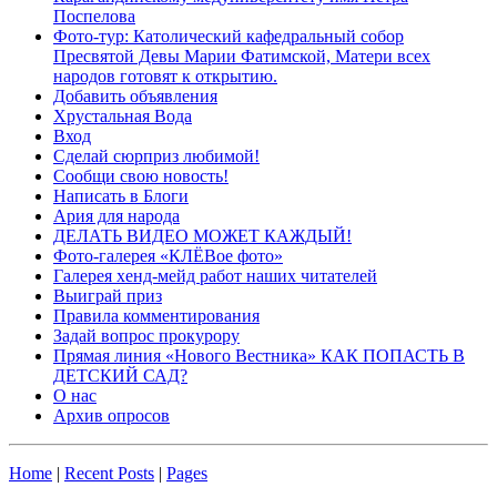
Поспелова
Фото-тур: Католический кафедральный собор
Пресвятой Девы Марии Фатимской, Матери всех
народов готовят к открытию.
Добавить объявления
Хрустальная Вода
Вход
Сделай сюрприз любимой!
Сообщи свою новость!
Написать в Блоги
Ария для народа
ДЕЛАТЬ ВИДЕО МОЖЕТ КАЖДЫЙ!
Фото-галерея «КЛЁВое фото»
Галерея хенд-мейд работ наших читателей
Выиграй приз
Правила комментирования
Задай вопрос прокурору
Прямая линия «Нового Вестника» КАК ПОПАСТЬ В
ДЕТСКИЙ САД?
О нас
Архив опросов
Home
|
Recent Posts
|
Pages