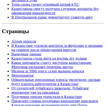
заплывы в луже
Temu снова грозит огромный штраф в ЕС
Казахстанцы смогут получать слуховые аппараты без
оформления инвалидности
В Центральном парке демонтируют главную арку
Страницы
Архив опросов
В Казахстане усилили контроль за фруктами и овощами
на границе после обнаружения вирусов
Выходные данные
Казахстанцы стали жить на восемь лет дольше
Какие препараты станут доступны казахстанцам:
Минздрав расширяет перечень закупа
Малина за 5000 тенге: сезон малины начался
Мероприятия
Обязательные пенсионные взносы увеличили: сколько
будут платить работодатели в Казахстане
От создателей дубайского шоколада: Дубайское
мороженое уже на прилавках
Получение пенсии упростили в Казахстане
Президент страны поддержал инициативу присвоить
Карагандинскому медуниверситету имя Петра