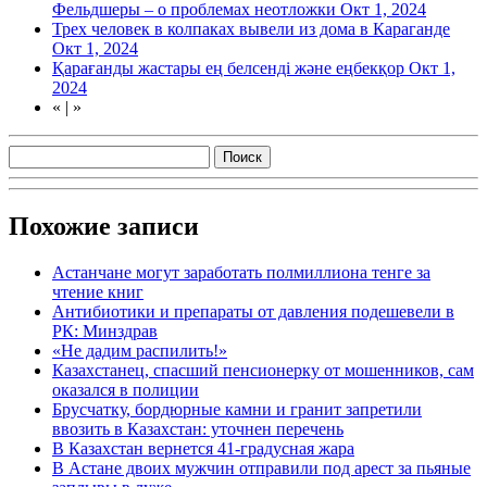
Фельдшеры – о проблемах неотложки
Окт 1, 2024
Трех человек в колпаках вывели из дома в Караганде
Окт 1, 2024
Қарағанды жастары ең белсенді және еңбекқор
Окт 1,
2024
«
|
»
Похожие записи
Астанчане могут заработать полмиллиона тенге за
чтение книг
Антибиотики и препараты от давления подешевели в
РК: Минздрав
«Не дадим распилить!»
Казахстанец, спасший пенсионерку от мошенников, сам
оказался в полиции
Брусчатку, бордюрные камни и гранит запретили
ввозить в Казахстан: уточнен перечень
В Казахстан вернется 41-градусная жара
В Астане двоих мужчин отправили под арест за пьяные