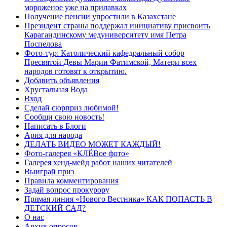
мороженое уже на прилавках
Получение пенсии упростили в Казахстане
Президент страны поддержал инициативу присвоить
Карагандинскому медуниверситету имя Петра
Поспелова
Фото-тур: Католический кафедральный собор
Пресвятой Девы Марии Фатимской, Матери всех
народов готовят к открытию.
Добавить объявления
Хрустальная Вода
Вход
Сделай сюрприз любимой!
Сообщи свою новость!
Написать в Блоги
Ария для народа
ДЕЛАТЬ ВИДЕО МОЖЕТ КАЖДЫЙ!
Фото-галерея «КЛЁВое фото»
Галерея хенд-мейд работ наших читателей
Выиграй приз
Правила комментирования
Задай вопрос прокурору
Прямая линия «Нового Вестника» КАК ПОПАСТЬ В
ДЕТСКИЙ САД?
О нас
Архив опросов