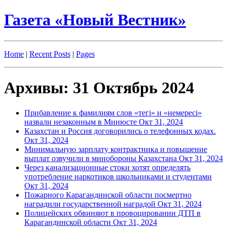
Газета «Новый Вестник»
Home
|
Recent Posts
|
Pages
Архивы: 31 Октябрь 2024
Прибавление к фамилиям слов «тегі» и «немересі»
назвали незаконным в Минюсте
Окт 31, 2024
Казахстан и Россия договорились о телефонных кодах.
Окт 31, 2024
Минимальную зарплату контрактника и повышение
выплат озвучили в минобороны Казахстана
Окт 31, 2024
Через канализационные стоки хотят определять
употребление наркотиков школьниками и студентами
Окт 31, 2024
Пожарного Карагандинской области посмертно
наградили государственной наградой
Окт 31, 2024
Полицейских обвиняют в провоцировании ДТП в
Карагандинской области
Окт 31, 2024