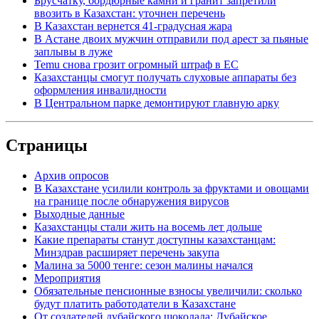
Брусчатку, бордюрные камни и гранит запретили
ввозить в Казахстан: уточнен перечень
В Казахстан вернется 41-градусная жара
В Астане двоих мужчин отправили под арест за пьяные
заплывы в луже
Temu снова грозит огромный штраф в ЕС
Казахстанцы смогут получать слуховые аппараты без
оформления инвалидности
В Центральном парке демонтируют главную арку
Страницы
Архив опросов
В Казахстане усилили контроль за фруктами и овощами
на границе после обнаружения вирусов
Выходные данные
Казахстанцы стали жить на восемь лет дольше
Какие препараты станут доступны казахстанцам:
Минздрав расширяет перечень закупа
Малина за 5000 тенге: сезон малины начался
Мероприятия
Обязательные пенсионные взносы увеличили: сколько
будут платить работодатели в Казахстане
От создателей дубайского шоколада: Дубайское