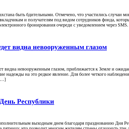
стана быть бдительными. Отмечено, что участились случаи мо
 вкладчикам и получателям под видом сотрудников фонда, кото
электронного бронирования очереди с уведомлением через SMS.
будет видна невооруженным глазом
дет видна невооруженным глазом, приближается к Земле и ожидает
шие надежды на это редкое явление. Для более четкого наблюден
[…]
 День Республики
 дополнительным выходным днем благодаря празднованию Дня Ре
а пятницу, что позволит многим жителям страны отдохнуть три д