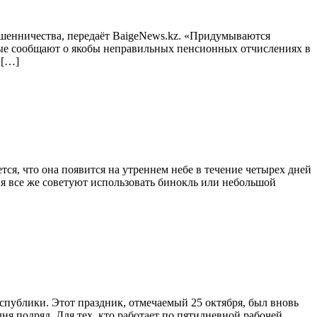
шенничества, передаёт BaigeNews.kz. «Придумываются
рые сообщают о якобы неправильных пенсионных отчислениях в
 […]
ся, что она появится на утреннем небе в течение четырех дней
ия все же советуют использовать бинокль или небольшой
спублики. Этот праздник, отмечаемый 25 октября, был вновь
ня подряд. Для тех, кто работает по пятидневной рабочей