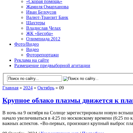
«Скорая помощь»
Жамиля Омарханова
Иван Белоусов
Валют-Транзит Банк
Шахтеры
Владислав Челах
ЖК «Бесоба»
Олимпиада 2012
Фото/Видео
Видео
Фоторепортажи
Реклама на сайте
Размещение предвыборной агитации
Главная
»
2024
»
Октябрь
» 09
Крупное облако плазмы движется к план
В ночь на 9 октября на Солнце зарегистрировали новую вспышк
начало увеличиваться в 4:25 по московскому времени (6:25 по 
важных аспектов. «Во-первых, произошел крупный выброс пл