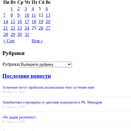
Пн
Вт
Ср
Чт
Пт
Сб
Вс
1
2
3
4
5
6
7
8
9
10
11
12
13
14
15
16
17
18
19
20
21
22
23
24
25
26
27
28
29
30
31
« Сен
Ноя »
Рубрики
Рубрики
Последние новости
Астанчане могут заработать полмиллиона тенге за чтение книг
08 Август, 2026
Антибиотики и препараты от давления подешевели в РК: Минздрав
07 Август, 2026
«Не дадим распилить!»
07 Август, 2026