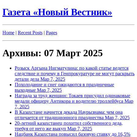
Газета «Новый Вестник»
Home
|
Recent Posts
|
Pages
Архивы: 07 Март 2025
Розыск Аргына Нигматулина: по какой статье ведется
следствие и почему в Генпрокуратуре не могут раскрыть
детали дела
Мар 7, 2025
Похолодание и снег ожидаются в праздничные
выходные
Мар 7, 2025
Награда за труд женщин: Токаев присудил одинаковые
медали офицеру Антикора и водителю троллейбуса
Мар
7, 2025
В Казахстане начнется декада Наурызнама: чем она
отличается от традиционного празднества
Мар 7, 2025
20-летний казахстанец похитил собственного деда,
требуя от него же выкуп
Мар 7, 2025
Нацбанк Казахстана повысил базовую ставку до 16,5%