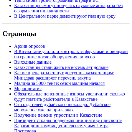
Temu снова грозит огромный штраф в ЕС
Казахстанцы смогут получать слуховые аппараты без
оформления инвалидности
В Центральном парке демонтируют главную арку
Страницы
Архив опросов
В Казахстане усилили контроль за фруктами и овощами
на границе после обнаружения вирусов
Выходные данные
Казахстанцы стали жить на восемь лет дольше
Какие препараты станут доступны казахстанцам:
Минздрав расширяет перечень закупа
Малина за 5000 тенге: сезон малины начался
Мероприятия
Обязательные пенсионные взносы увеличили: сколько
будут платить работодатели в Казахстане
От создателей дубайского шоколада: Дубайское
мороженое уже на прилавках
Получение пенсии упростили в Казахстане
Президент страны поддержал инициативу присвоить
Карагандинскому медуниверситету имя Петра
Поспелова