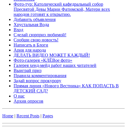
Фото-тур: Католический кафедральный собор
Пресвятой Девы Марии Фатимской, Матери всех
народов готовят к открытию.
Добавить объявления
Хрустальная Вода
Вход
Сделай сюрприз любимой!
Сообщи свою новость!
Написать в Блоги
Ария для народа
ДЕЛАТЬ ВИДЕО МОЖЕТ КАЖДЫЙ!
Фото-галерея «КЛЁВое фото»
Галерея хенд-мейд работ наших читателей
Выиграй приз
Правила комментирования
Задай вопрос прокурору
Прямая линия «Нового Вестника» КАК ПОПАСТЬ В
ДЕТСКИЙ САД?
О нас
Архив опросов
Home
|
Recent Posts
|
Pages