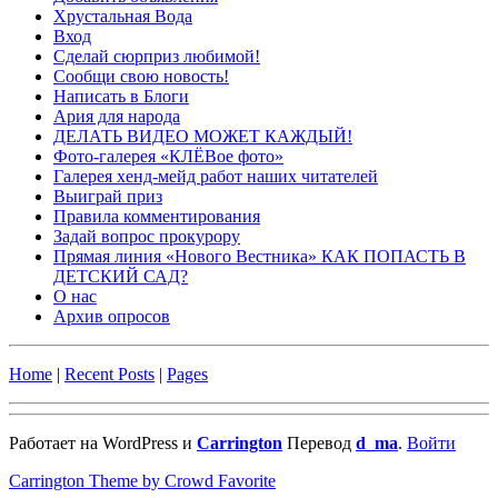
Хрустальная Вода
Вход
Сделай сюрприз любимой!
Сообщи свою новость!
Написать в Блоги
Ария для народа
ДЕЛАТЬ ВИДЕО МОЖЕТ КАЖДЫЙ!
Фото-галерея «КЛЁВое фото»
Галерея хенд-мейд работ наших читателей
Выиграй приз
Правила комментирования
Задай вопрос прокурору
Прямая линия «Нового Вестника» КАК ПОПАСТЬ В
ДЕТСКИЙ САД?
О нас
Архив опросов
Home
|
Recent Posts
|
Pages
Работает на WordPress и
Carrington
Перевод
d_ma
.
Войти
Carrington Theme by Crowd Favorite