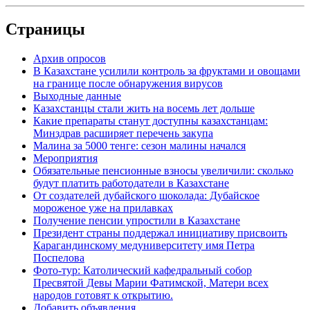
Страницы
Архив опросов
В Казахстане усилили контроль за фруктами и овощами
на границе после обнаружения вирусов
Выходные данные
Казахстанцы стали жить на восемь лет дольше
Какие препараты станут доступны казахстанцам:
Минздрав расширяет перечень закупа
Малина за 5000 тенге: сезон малины начался
Мероприятия
Обязательные пенсионные взносы увеличили: сколько
будут платить работодатели в Казахстане
От создателей дубайского шоколада: Дубайское
мороженое уже на прилавках
Получение пенсии упростили в Казахстане
Президент страны поддержал инициативу присвоить
Карагандинскому медуниверситету имя Петра
Поспелова
Фото-тур: Католический кафедральный собор
Пресвятой Девы Марии Фатимской, Матери всех
народов готовят к открытию.
Добавить объявления