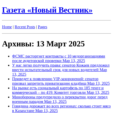
Газета «Новый Вестник»
Home
|
Recent Posts
|
Pages
Архивы: 13 Март 2025
ФСМС расторгнет контракты с 10 медорганизациями
после аудиторской проверки
Мар 13, 2025
У нас легко получить права: сенатор Кожаев предложил
ввести испытательный срок для новых водителей
Мар
13, 2025
Приведет к появлению VIP-захоронений: сенатор
призвал запретить приватизацию кладбищ
Мар 13, 2025
На рынке есть социальный картофель по 185 тенге и
коммерческий – по 419: Комитет торговли
Мар 13, 2025
Минобороны предупредило о перекрытии дорог перед
военным парадом
Мар 13, 2025
Говядина дорожает во всех регионах: сколько стоит мясо
в Казахстане
Мар 13, 2025