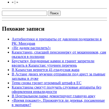
«
|
»
Похожие записи
Антибиотики и препараты от давления подешевели в
РК: Минздрав
«Не дадим распилить!»
Казахстанец, спасший пенсионерку от мошенников, сам
оказался в полиции
Брусчатку, бордюрные камни и гранит запретили
ввозить в Казахстан: уточнен перечень
В Казахстан вернется 41-градусная жара
В Астане двоих мужчин отправили под арест за пьяные
заплывы в луже
Temu снова грозит огромный штраф в ЕС
Казахстанцы смогут получать слуховые аппараты без
оформления инвалидности
В Центральном парке демонтируют главную арку
«Время покажет». Приживутся ли деревья, посаженные
в экопарке?