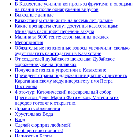
В Казахстане усилили контроль за фруктами и овощами
на границе после обнаружения вирусов
Выходные данные
Казахстанцы стали жить на восемь лет дольше
Какие препараты станут доступны казахстанцам:
Минздрав расширяет перечень закупа
Малина за 5000 тенге: сезон малины начался
Мероприятия
Обязательные пенсионные взносы увеличили: сколько
будут платить работодатели в Казахстане
От создателей дубайского шоколада: Дубайское
мороженое уже на прилавках
Получение пенсии упростили в Казахстане
Президент страны поддержал инициативу присвоить
Карагандинскому медуниверситету имя Петра
Поспелова
Фото-тур: Католический кафедральный собор
Пресвятой Девы Марии Фатимской, Матери всех
народов готовят к открытию.
Добавить объявления
Хрустальная Вода
Вход
Сделай сюрприз любимой!
Сообщи свою новость!
Написать в Блоги