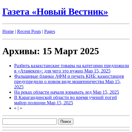
Газета «Новый Вестник»
Home
|
Recent Posts
|
Pages
Архивы: 15 Март 2025
Разбить казахстанские товары на категории предложили
в «Атамекен»: для чего это нужно
Мар 15, 2025
Фальшивые бланки АФМ и печать КНБ: казахстанцев
предупредили о новом виде мошенничества
Мар 15,
2025
На реках области начали взрывать лед
Мар 15, 2025
В Карагандинской области во время учений погиб
майор полиции
Мар 15, 2025
«
|
»