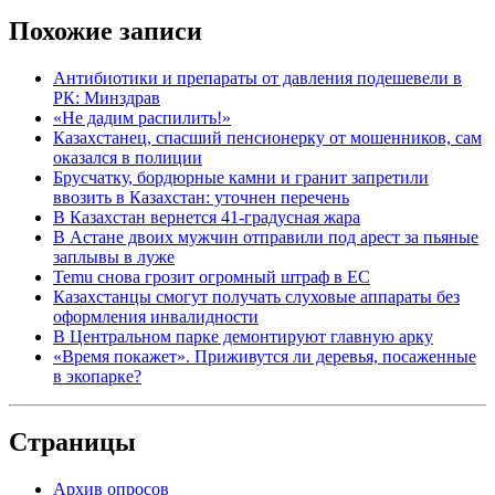
Похожие записи
Антибиотики и препараты от давления подешевели в
РК: Минздрав
«Не дадим распилить!»
Казахстанец, спасший пенсионерку от мошенников, сам
оказался в полиции
Брусчатку, бордюрные камни и гранит запретили
ввозить в Казахстан: уточнен перечень
В Казахстан вернется 41-градусная жара
В Астане двоих мужчин отправили под арест за пьяные
заплывы в луже
Temu снова грозит огромный штраф в ЕС
Казахстанцы смогут получать слуховые аппараты без
оформления инвалидности
В Центральном парке демонтируют главную арку
«Время покажет». Приживутся ли деревья, посаженные
в экопарке?
Страницы
Архив опросов