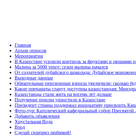
Главная
Архив опросов
Мероприятия
В Казахстане усилили контроль за фруктами и овощами н
Малина за 5000 тенге: сезон малины начался
От создателей дубайского шоколада: Дубайское морожено
Выходные данные
Обязательные пенсионные взносы увеличили: сколько буд
Какие препараты станут доступны казахстанцам: Минздра
Казахстанцы стали жить на восемь лет дольше
Получение пенсии упростили в Казахстане
Президент страны поддержал инициативу присвоить Кар
Фото-тур: Католический кафедральный собор Пресвятой 
Добавить объявления
Хрустальная Вода
Вход
Сделай сюрприз любимой!