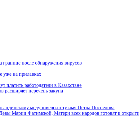
а границе после обнаружения вирусов
е уже на прилавках
ут платить работодатели в Казахстане
в расширяет перечень закупа
агандинскому медуниверситету имя Петра Поспелова
Девы Марии Фатимской, Матери всех народов готовят к открыт