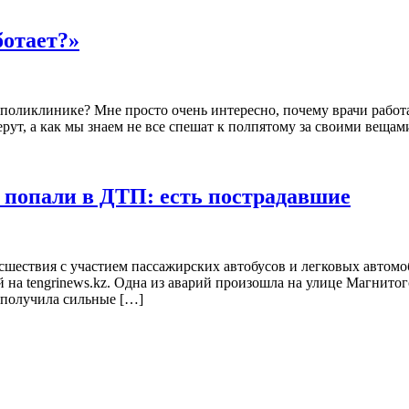
ботает?»
 поликлинике? Мне просто очень интересно, почему врачи работа
берут, а как мы знаем не все спешат к полпятому за своими веща
а попали в ДТП: есть пострадавшие
ествия с участием пассажирских автобусов и легковых автомоби
ой на tengrinews.kz. Одна из аварий произошла на улице Магнит
а получила сильные […]