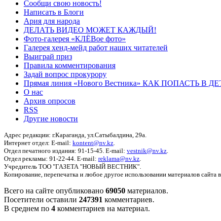
Сообщи свою новость!
Написать в Блоги
Ария для народа
ДЕЛАТЬ ВИДЕО МОЖЕТ КАЖДЫЙ!
Фото-галерея «КЛЁВое фото»
Галерея хенд-мейд работ наших читателей
Выиграй приз
Правила комментирования
Задай вопрос прокурору
Прямая линия «Нового Вестника» КАК ПОПАСТЬ В 
О нас
Архив опросов
RSS
Другие новости
Адрес редакции: г.Караганда, ул.Сатыбалдина, 29а.
Интернет отдел: E-mail:
kontent@nv.kz
.
Отдел печатного издания: 91-15-45. E-mail:
vestnik@nv.kz
.
Отдел рекламы: 91-22-44. E-mail:
reklama@nv.kz
.
Учредитель ТОО "ГАЗЕТА "НОВЫЙ ВЕСТНИК".
Копирование, перепечатка и любое другое использовании материалов сайта 
Всего на сайте опубликовано
69050
материалов.
Посетители оставили
247391
комментариев.
В среднем по
4
комментариев на материал.