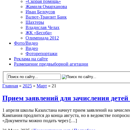
«Скорая помощь»
Жамиля Омарханова
Иван Белоусов
Валют-Транзит Банк
Шахтеры
Владислав Челах
ЖК «Бесоба»
Олимпиада 2012
Фото/Видео
Видео
Фоторепортажи
Реклама на сайте
Размещение предвыборной агитации
Главная
»
2025
»
Март
» 21
Прием заявлений для зачисления детей 
1 апреля школы Казахстана начнут прием заявлений на зачислен
Кампания продлится до конца августа, но в ведомстве попроси
«Документы можно подать через […]