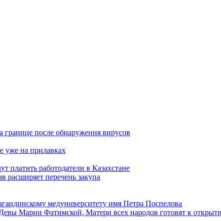
а границе после обнаружения вирусов
е уже на прилавках
ут платить работодатели в Казахстане
в расширяет перечень закупа
агандинскому медуниверситету имя Петра Поспелова
Девы Марии Фатимской, Матери всех народов готовят к открыт