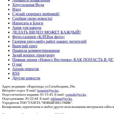
Добавить объявления
Хрустальная Вода
Вход
Сделай сюрприз любимой!
Сообщи свою новость!
Написать в Блоги
Ария для народа
ДЕЛАТЬ ВИДЕО МОЖЕТ КАЖДЫЙ!
Фото-галерея «КЛЁВое фото»
Галерея хенд-мейд работ наших читателей
Выиграй приз
Правила комментирования
Задай вопрос прокурору
Прямая линия «Нового Вестника» КАК ПОПАСТЬ В 
О нас
Архив опросов
RSS
Другие новости
Адрес редакции: г.Караганда, ул.Сатыбалдина, 29а.
Интернет отдел: E-mail:
kontent@nv.kz
.
Отдел печатного издания: 91-15-45. E-mail:
vestnik@nv.kz
.
Отдел рекламы: 91-22-44. E-mail:
reklama@nv.kz
.
Учредитель ТОО "ГАЗЕТА "НОВЫЙ ВЕСТНИК".
Копирование, перепечатка и любое другое использовании материалов сайта 