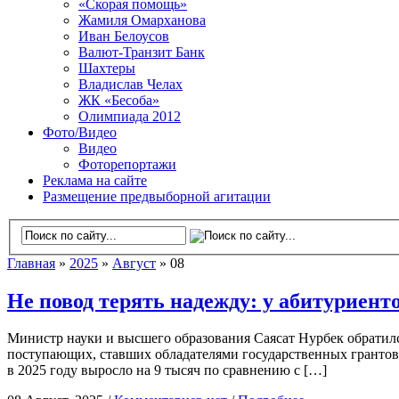
«Скорая помощь»
Жамиля Омарханова
Иван Белоусов
Валют-Транзит Банк
Шахтеры
Владислав Челах
ЖК «Бесоба»
Олимпиада 2012
Фото/Видео
Видео
Фоторепортажи
Реклама на сайте
Размещение предвыборной агитации
Главная
»
2025
»
Август
» 08
Не повод терять надежду: у абитуриент
Министр науки и высшего образования Саясат Нурбек обратилс
поступающих, ставших обладателями государственных грантов, и
в 2025 году выросло на 9 тысяч по сравнению с […]