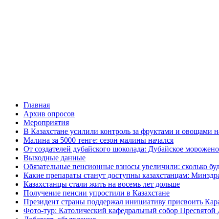
Главная
Архив опросов
Мероприятия
В Казахстане усилили контроль за фруктами и овощами н
Малина за 5000 тенге: сезон малины начался
От создателей дубайского шоколада: Дубайское морожено
Выходные данные
Обязательные пенсионные взносы увеличили: сколько буд
Какие препараты станут доступны казахстанцам: Минздра
Казахстанцы стали жить на восемь лет дольше
Получение пенсии упростили в Казахстане
Президент страны поддержал инициативу присвоить Кар
Фото-тур: Католический кафедральный собор Пресвятой 