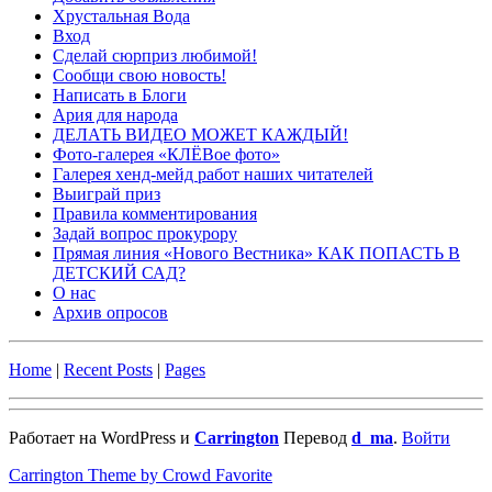
Хрустальная Вода
Вход
Сделай сюрприз любимой!
Сообщи свою новость!
Написать в Блоги
Ария для народа
ДЕЛАТЬ ВИДЕО МОЖЕТ КАЖДЫЙ!
Фото-галерея «КЛЁВое фото»
Галерея хенд-мейд работ наших читателей
Выиграй приз
Правила комментирования
Задай вопрос прокурору
Прямая линия «Нового Вестника» КАК ПОПАСТЬ В
ДЕТСКИЙ САД?
О нас
Архив опросов
Home
|
Recent Posts
|
Pages
Работает на WordPress и
Carrington
Перевод
d_ma
.
Войти
Carrington Theme by Crowd Favorite