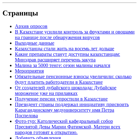
Страницы
Архив опросов
В Казахстане усилили контроль за фруктами и овощами
на границе после обнаружения вирусов
Выходные данные
Казахстанцы стали жить на восемь лет дольше
Какие препараты станут доступны казахстанцам:
Минздрав расширяет перечень закупа
Малина за 5000 тенге: сезон малины начался
Мероприятия
Обязательные пенсионные взносы увеличили: сколько
будут платить работодатели в Казахстане
От создателей дубайского шоколада: Дубайское
мороженое уже на прилавках
Получение пенсии упростили в Казахстане
Президент страны поддержал инициативу присвоить
Карагандинскому медуниверситету имя Петра
Поспелова
Фото-тур: Католический кафедральный собор
Пресвятой Девы Марии Фатимской, Матери всех
народов готовят к открытию.
Добавить объявления