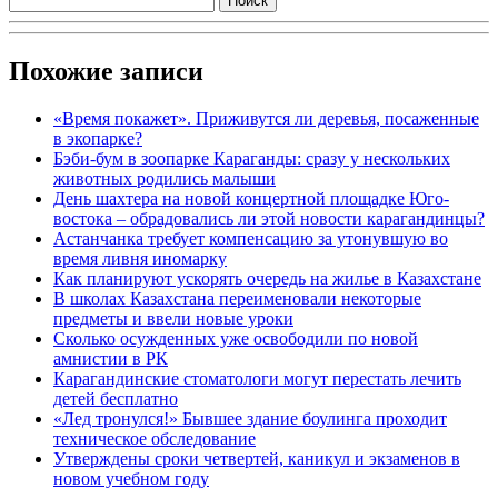
Похожие записи
«Время покажет». Приживутся ли деревья, посаженные
в экопарке?
Бэби-бум в зоопарке Караганды: сразу у нескольких
животных родились малыши
День шахтера на новой концертной площадке Юго-
востока – обрадовались ли этой новости карагандинцы?
Астанчанка требует компенсацию за утонувшую во
время ливня иномарку
Как планируют ускорять очередь на жилье в Казахстане
В школах Казахстана переименовали некоторые
предметы и ввели новые уроки
Сколько осужденных уже освободили по новой
амнистии в РК
Карагандинские стоматологи могут перестать лечить
детей бесплатно
«Лед тронулся!» Бывшее здание боулинга проходит
техническое обследование
Утверждены сроки четвертей, каникул и экзаменов в
новом учебном году