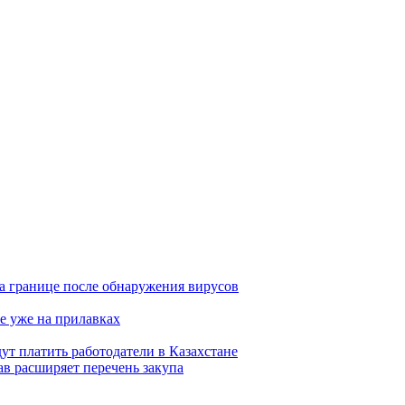
а границе после обнаружения вирусов
е уже на прилавках
ут платить работодатели в Казахстане
в расширяет перечень закупа