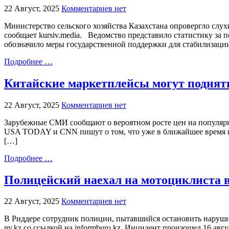
22 Август, 2025
Комментариев нет
Министерство сельского хозяйства Казахстана опровергло слух
сообщает kursiv.media. Ведомство представило статистику за 
обозначило меры государственной поддержки для стабилизац
Подробнее …
Китайские маркетплейсы могут поднят
22 Август, 2025
Комментариев нет
Зарубежные СМИ сообщают о вероятном росте цен на популярны
USA TODAY и CNN пишут о том, что уже в ближайшее время це
[…]
Подробнее …
Полицейский наехал на мотоциклиста в
22 Август, 2025
Комментариев нет
В Риддере сотрудник полиции, пытавшийся остановить нарушит
nv.kz со ссылкой на informburo.kz. Инцидент произошел 16 а