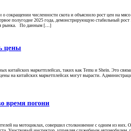
и о сокращении численности скота и объяснило рост цен на мясо
первое полугодие 2025 года, демонстрирующую стабильный рост 
ии рынка. По данным […]
ь цены
х китайских маркетплейсах, таких как Temu и Shein. Это связ
ны на китайских маркетплейсах могут вырасти. Администрация 
о время погони
елей на мотоциклах, совершил столкновение с одним из них. О
вгуста. Участковый инспектор, управляя служебным автомобилем,