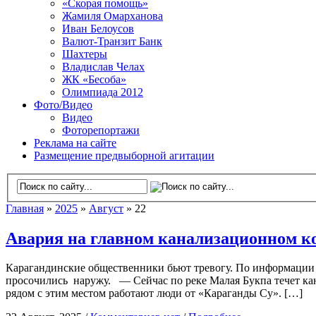
«Скорая помощь»
Жамиля Омарханова
Иван Белоусов
Валют-Транзит Банк
Шахтеры
Владислав Челах
ЖК «Бесоба»
Олимпиада 2012
Фото/Видео
Видео
Фоторепортажи
Реклама на сайте
Размещение предвыборной агитации
Главная
»
2025
»
Август
» 22
Авария на главном канализационном к
Карагандинские общественники бьют тревогу. По информации о
просочились наружу. — Сейчас по реке Малая Букпа течет кана
рядом с этим местом работают люди от «Караганды Су». […]