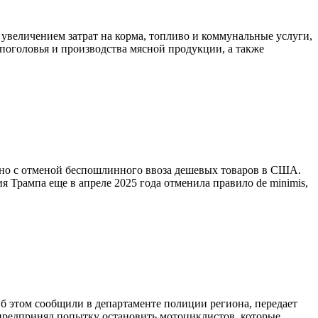
 увеличением затрат на корма, топливо и коммунальные услуги,
поголовья и производства мясной продукции, а также
ано с отменой беспошлинного ввоза дешевых товаров в США.
Трампа еще в апреле 2025 года отменила правило de minimis,
б этом сообщили в департаменте полиции региона, передает
 предпринял попытку остановить мотоциклистов, которые