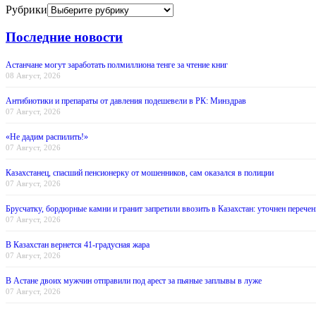
Рубрики
Последние новости
Астанчане могут заработать полмиллиона тенге за чтение книг
08 Август, 2026
Антибиотики и препараты от давления подешевели в РК: Минздрав
07 Август, 2026
«Не дадим распилить!»
07 Август, 2026
Казахстанец, спасший пенсионерку от мошенников, сам оказался в полиции
07 Август, 2026
Брусчатку, бордюрные камни и гранит запретили ввозить в Казахстан: уточнен перечен
07 Август, 2026
В Казахстан вернется 41-градусная жара
07 Август, 2026
В Астане двоих мужчин отправили под арест за пьяные заплывы в луже
07 Август, 2026