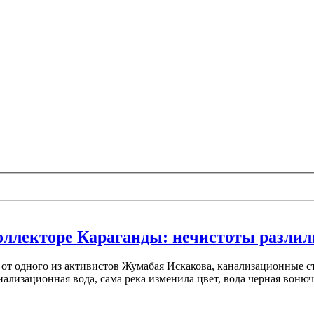
оллекторе Караганды: нечистоты разлил
т одного из активистов Жумабая Искакова, канализационные сто
лизационная вода, сама река изменила цвет, вода черная вонюч