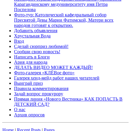
Карагандинскому медуниверситету имя Петра
Поспелова
Фото-тур: Католический кафедральный собор
Пресвятой Девы Марии Фатимской, Матери всех
народов готовят к открытию.
Добавить объявления
Хрустальная Вода
Вход
Сделай сюрприз любимой!
Сообщи свою новость!
Написать в Блоги
Ария для народа
ДЕЛАТЬ ВИДЕО МОЖЕТ КАЖДЫЙ!
Фото-галерея «КЛЁВое фото»
Галерея хенд-мейд работ наших читателей
Выиграй приз
Правила комментирования
Задай вопрос прокурору
Прямая линия «Нового Вестника» КАК ПОПАСТЬ В
ДЕТСКИЙ САД?
О нас
Архив опросов
Home
|
Recent Posts
|
Pages