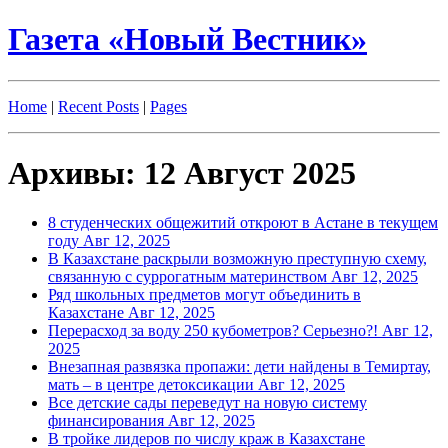
Газета «Новый Вестник»
Home
|
Recent Posts
|
Pages
Архивы: 12 Август 2025
8 студенческих общежитий откроют в Астане в текущем
году
Авг 12, 2025
В Казахстане раскрыли возможную преступную схему,
связанную с суррогатным материнством
Авг 12, 2025
Ряд школьных предметов могут объединить в
Казахстане
Авг 12, 2025
Перерасход за воду 250 кубометров? Серьезно?!
Авг 12,
2025
Внезапная развязка пропажи: дети найдены в Темиртау,
мать – в центре детоксикации
Авг 12, 2025
Все детские сады переведут на новую систему
финансирования
Авг 12, 2025
В тройке лидеров по числу краж в Казахстане