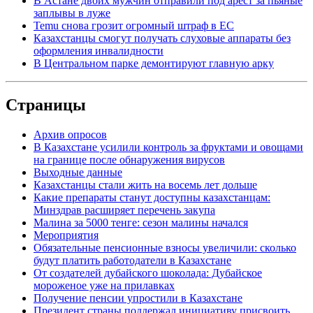
В Астане двоих мужчин отправили под арест за пьяные
заплывы в луже
Temu снова грозит огромный штраф в ЕС
Казахстанцы смогут получать слуховые аппараты без
оформления инвалидности
В Центральном парке демонтируют главную арку
Страницы
Архив опросов
В Казахстане усилили контроль за фруктами и овощами
на границе после обнаружения вирусов
Выходные данные
Казахстанцы стали жить на восемь лет дольше
Какие препараты станут доступны казахстанцам:
Минздрав расширяет перечень закупа
Малина за 5000 тенге: сезон малины начался
Мероприятия
Обязательные пенсионные взносы увеличили: сколько
будут платить работодатели в Казахстане
От создателей дубайского шоколада: Дубайское
мороженое уже на прилавках
Получение пенсии упростили в Казахстане
Президент страны поддержал инициативу присвоить