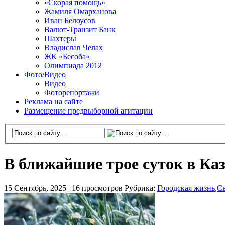
«Скорая помощь»
Жамиля Омарханова
Иван Белоусов
Валют-Транзит Банк
Шахтеры
Владислав Челах
ЖК «Бесоба»
Олимпиада 2012
Фото/Видео
Видео
Фоторепортажи
Реклама на сайте
Размещение предвыборной агитации
В ближайшие трое суток в Ка
15 Сентябрь, 2025 |
16 просмотров
Рубрика:
Городская жизнь
,
С