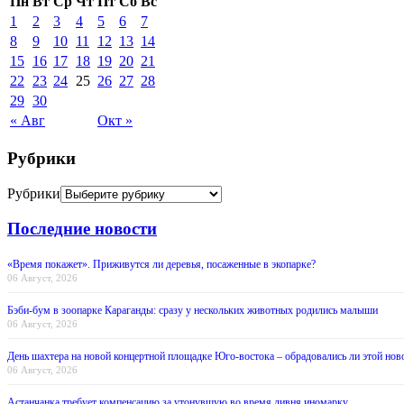
Пн
Вт
Ср
Чт
Пт
Сб
Вс
1
2
3
4
5
6
7
8
9
10
11
12
13
14
15
16
17
18
19
20
21
22
23
24
25
26
27
28
29
30
« Авг
Окт »
Рубрики
Рубрики
Последние новости
«Время покажет». Приживутся ли деревья, посаженные в экопарке?
06 Август, 2026
Бэби-бум в зоопарке Караганды: сразу у нескольких животных родились малыши
06 Август, 2026
День шахтера на новой концертной площадке Юго-востока – обрадовались ли этой нов
06 Август, 2026
Астанчанка требует компенсацию за утонувшую во время ливня иномарку