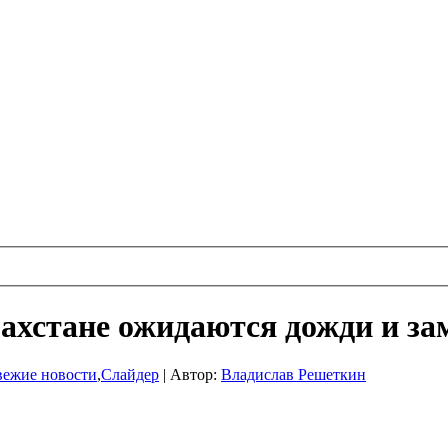
захстане ожидаются дожди и за
вежие новости
,
Слайдер
|
Автор:
Владислав Решеткин