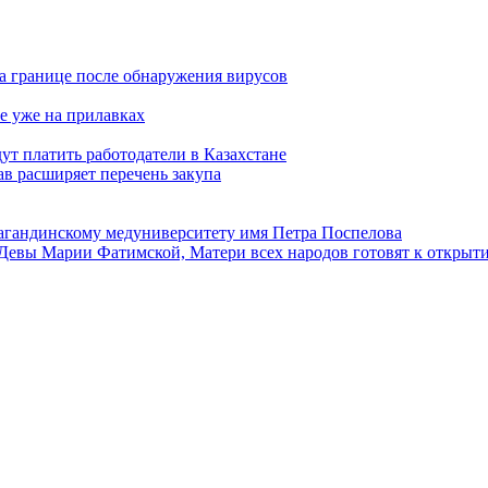
а границе после обнаружения вирусов
е уже на прилавках
ут платить работодатели в Казахстане
в расширяет перечень закупа
агандинскому медуниверситету имя Петра Поспелова
Девы Марии Фатимской, Матери всех народов готовят к открыт