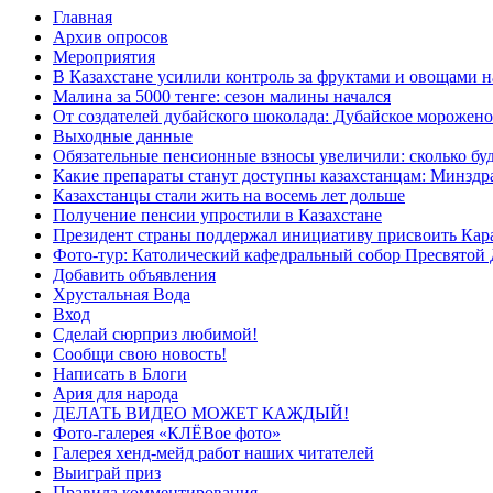
Главная
Архив опросов
Мероприятия
В Казахстане усилили контроль за фруктами и овощами н
Малина за 5000 тенге: сезон малины начался
От создателей дубайского шоколада: Дубайское морожено
Выходные данные
Обязательные пенсионные взносы увеличили: сколько буд
Какие препараты станут доступны казахстанцам: Минздра
Казахстанцы стали жить на восемь лет дольше
Получение пенсии упростили в Казахстане
Президент страны поддержал инициативу присвоить Кар
Фото-тур: Католический кафедральный собор Пресвятой 
Добавить объявления
Хрустальная Вода
Вход
Сделай сюрприз любимой!
Сообщи свою новость!
Написать в Блоги
Ария для народа
ДЕЛАТЬ ВИДЕО МОЖЕТ КАЖДЫЙ!
Фото-галерея «КЛЁВое фото»
Галерея хенд-мейд работ наших читателей
Выиграй приз
Правила комментирования