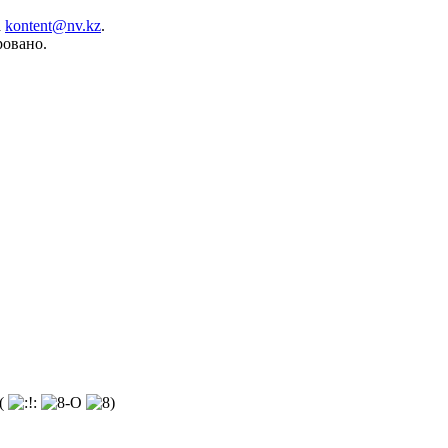
а
kontent@nv.kz
.
ровано.