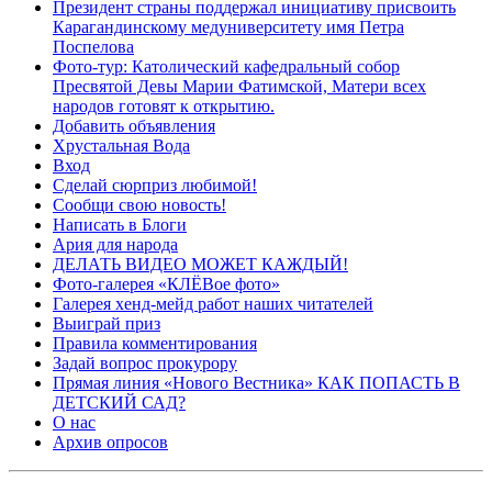
Президент страны поддержал инициативу присвоить
Карагандинскому медуниверситету имя Петра
Поспелова
Фото-тур: Католический кафедральный собор
Пресвятой Девы Марии Фатимской, Матери всех
народов готовят к открытию.
Добавить объявления
Хрустальная Вода
Вход
Сделай сюрприз любимой!
Сообщи свою новость!
Написать в Блоги
Ария для народа
ДЕЛАТЬ ВИДЕО МОЖЕТ КАЖДЫЙ!
Фото-галерея «КЛЁВое фото»
Галерея хенд-мейд работ наших читателей
Выиграй приз
Правила комментирования
Задай вопрос прокурору
Прямая линия «Нового Вестника» КАК ПОПАСТЬ В
ДЕТСКИЙ САД?
О нас
Архив опросов