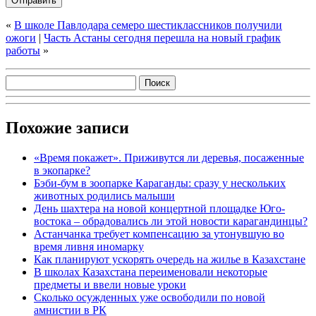
«
В школе Павлодара семеро шестиклассников получили
ожоги
|
Часть Астаны сегодня перешла на новый график
работы
»
Похожие записи
«Время покажет». Приживутся ли деревья, посаженные
в экопарке?
Бэби-бум в зоопарке Караганды: сразу у нескольких
животных родились малыши
День шахтера на новой концертной площадке Юго-
востока – обрадовались ли этой новости карагандинцы?
Астанчанка требует компенсацию за утонувшую во
время ливня иномарку
Как планируют ускорять очередь на жилье в Казахстане
В школах Казахстана переименовали некоторые
предметы и ввели новые уроки
Сколько осужденных уже освободили по новой
амнистии в РК