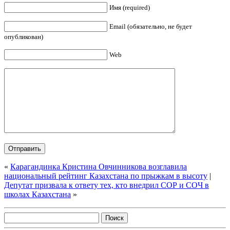
Имя (required)
Email (обязательно, не будет
опубликован)
Web
«
Карагандинка Кристина Овчинникова возглавила
национальный рейтинг Казахстана по прыжкам в высоту
|
Депутат призвала к ответу тех, кто внедрил СОР и СОЧ в
школах Казахстана
»