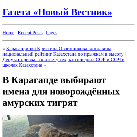
Газета «Новый Вестник»
Home
|
Recent Posts
|
Pages
«
Карагандинка Кристина Овчинникова возглавила
национальный рейтинг Казахстана по прыжкам в высоту
|
Депутат призвала к ответу тех, кто внедрил СОР и СОЧ в
школах Казахстана
»
В Караганде выбирают
имена для новорождённых
амурских тигрят