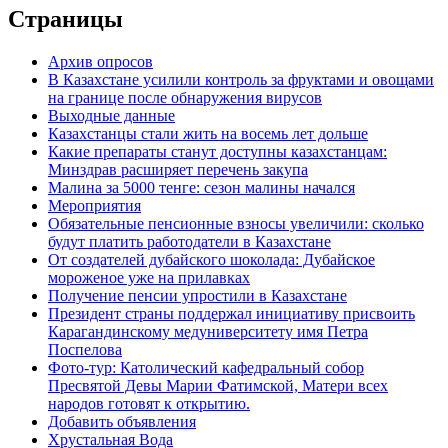
Страницы
Архив опросов
В Казахстане усилили контроль за фруктами и овощами
на границе после обнаружения вирусов
Выходные данные
Казахстанцы стали жить на восемь лет дольше
Какие препараты станут доступны казахстанцам:
Минздрав расширяет перечень закупа
Малина за 5000 тенге: сезон малины начался
Мероприятия
Обязательные пенсионные взносы увеличили: сколько
будут платить работодатели в Казахстане
От создателей дубайского шоколада: Дубайское
мороженое уже на прилавках
Получение пенсии упростили в Казахстане
Президент страны поддержал инициативу присвоить
Карагандинскому медуниверситету имя Петра
Поспелова
Фото-тур: Католический кафедральный собор
Пресвятой Девы Марии Фатимской, Матери всех
народов готовят к открытию.
Добавить объявления
Хрустальная Вода