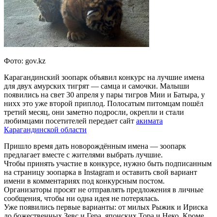
Фото: gov.kz
Карагандинский зоопарк объявил конкурс на лучшие имена
для двух амурских тигрят — самца и самочки. Малыши
появились на свет 30 апреля у пары тигров Мии и Батыра, у
нихх это уже второй приплод. Полосатым питомцам пошёл
третий месяц, они заметно подросли, окрепли и стали
любимцами посетителей передает сайт
акимата
Карагандинской области
Пришло время дать новорождённым имена — зоопарк
предлагает вместе с жителями выбрать лучшие.
Чтобы принять участие в конкурсе, нужно быть подписанным
на страницу зоопарка в Instagram и оставить свой вариант
имени в комментариях под конкурсным постом.
Организаторы просят не отправлять предложения в личные
сообщения, чтобы ни одна идея не потерялась.
Уже появились первые варианты: от милых Рыжик и Ириска
до божественных Зевс и Гера, японских Тора и Неко. Кроме