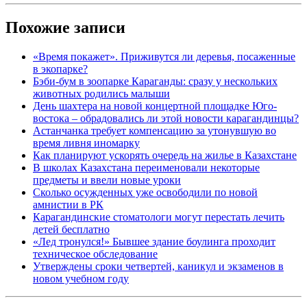
Похожие записи
«Время покажет». Приживутся ли деревья, посаженные
в экопарке?
Бэби-бум в зоопарке Караганды: сразу у нескольких
животных родились малыши
День шахтера на новой концертной площадке Юго-
востока – обрадовались ли этой новости карагандинцы?
Астанчанка требует компенсацию за утонувшую во
время ливня иномарку
Как планируют ускорять очередь на жилье в Казахстане
В школах Казахстана переименовали некоторые
предметы и ввели новые уроки
Сколько осужденных уже освободили по новой
амнистии в РК
Карагандинские стоматологи могут перестать лечить
детей бесплатно
«Лед тронулся!» Бывшее здание боулинга проходит
техническое обследование
Утверждены сроки четвертей, каникул и экзаменов в
новом учебном году