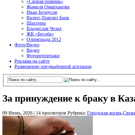
«Скорая помощь»
Жамиля Омарханова
Иван Белоусов
Валют-Транзит Банк
Шахтеры
Владислав Челах
ЖК «Бесоба»
Олимпиада 2012
Фото/Видео
Видео
Фоторепортажи
Реклама на сайте
Размещение предвыборной агитации
За принуждение к браку в Ка
09 Июнь, 2026 |
14 просмотров
Рубрика:
Городская жизнь
,
Свеж