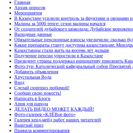
Главная
Архив опросов
Мероприятия
В Казахстане усилили контроль за фруктами и овощами н
Малина за 5000 тенге: сезон малины начался
От создателей дубайского шоколада: Дубайское морожено
Выходные данные
Обязательные пенсионные взносы увеличили: сколько буд
Какие препараты станут доступны казахстанцам: Минздра
Казахстанцы стали жить на восемь лет дольше
Получение пенсии упростили в Казахстане
Президент страны поддержал инициативу присвоить Кар
Фото-тур: Католический кафедральный собор Пресвятой 
Добавить объявления
Хрустальная Вода
Вход
Сделай сюрприз любимой!
Сообщи свою новость!
Написать в Блоги
Ария для народа
ДЕЛАТЬ ВИДЕО МОЖЕТ КАЖДЫЙ!
Фото-галерея «КЛЁВое фото»
Галерея хенд-мейд работ наших читателей
Выиграй приз
Правила комментирования