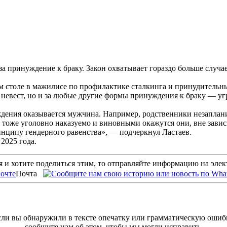
 за принуждение к браку. Закон охватывает гораздо больше случа
 столе в мажилисе по профилактике сталкинга и принудительных
е невест, но и за любые другие формы принуждения к браку — у
уждения оказывается мужчина. Например, родственники незапла
о тоже уголовно наказуемо и виновными окажутся они, вне завис
нципу гендерного равенства», — подчеркнул Ластаев.
2025 года.
 и хотите поделиться этим, то отправляйте информацию на эле
Почта
ли вы обнаружили в тексте опечатку или грамматическую ошиб
сообщите нам об этом, чтобы мы могли исправить.