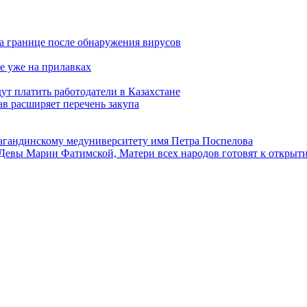
а границе после обнаружения вирусов
е уже на прилавках
ут платить работодатели в Казахстане
в расширяет перечень закупа
агандинскому медуниверситету имя Петра Поспелова
Девы Марии Фатимской, Матери всех народов готовят к открыт