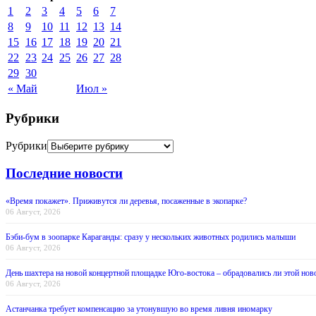
1
2
3
4
5
6
7
8
9
10
11
12
13
14
15
16
17
18
19
20
21
22
23
24
25
26
27
28
29
30
« Май
Июл »
Рубрики
Рубрики
Последние новости
«Время покажет». Приживутся ли деревья, посаженные в экопарке?
06 Август, 2026
Бэби-бум в зоопарке Караганды: сразу у нескольких животных родились малыши
06 Август, 2026
День шахтера на новой концертной площадке Юго-востока – обрадовались ли этой нов
06 Август, 2026
Астанчанка требует компенсацию за утонувшую во время ливня иномарку