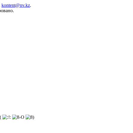
а
kontent@nv.kz
.
ровано.