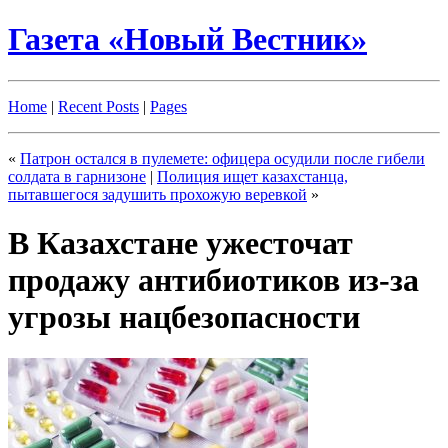
Газета «Новый Вестник»
Home
|
Recent Posts
|
Pages
«
Патрон остался в пулемете: офицера осудили после гибели
солдата в гарнизоне
|
Полиция ищет казахстанца,
пытавшегося задушить прохожую веревкой
»
В Казахстане ужесточат
продажу антибиотиков из-за
угрозы нацбезопасности