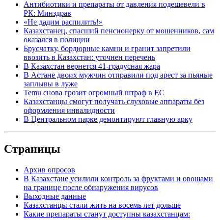
Антибиотики и препараты от давления подешевели в
РК: Минздрав
«Не дадим распилить!»
Казахстанец, спасший пенсионерку от мошенников, сам
оказался в полиции
Брусчатку, бордюрные камни и гранит запретили
ввозить в Казахстан: уточнен перечень
В Казахстан вернется 41-градусная жара
В Астане двоих мужчин отправили под арест за пьяные
заплывы в луже
Temu снова грозит огромный штраф в ЕС
Казахстанцы смогут получать слуховые аппараты без
оформления инвалидности
В Центральном парке демонтируют главную арку
Страницы
Архив опросов
В Казахстане усилили контроль за фруктами и овощами
на границе после обнаружения вирусов
Выходные данные
Казахстанцы стали жить на восемь лет дольше
Какие препараты станут доступны казахстанцам: