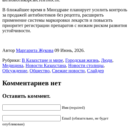
В ближайшее время в Минздраве планирует усилить контроль
за продажей антибиотиков без рецепта, расширить
применение системы маркировки лекарств и повысить
приоритет регистрации препаратов с низким риском развития
устойчивости.
Автор
Маргарита Жукова
09 Июнь, 2026.
Рубрики:
В Казахстане и мире
,
Городская жизнь
,
Люди
,
Медицина
,
Новости Казахстана
,
Новости столицы
,
Обсуждение
,
Общество
,
Свежие новости
,
Слайдер
Комментариев нет
Оставить коммент.
Имя (required)
Email (обязательно, не будет
опубликован)