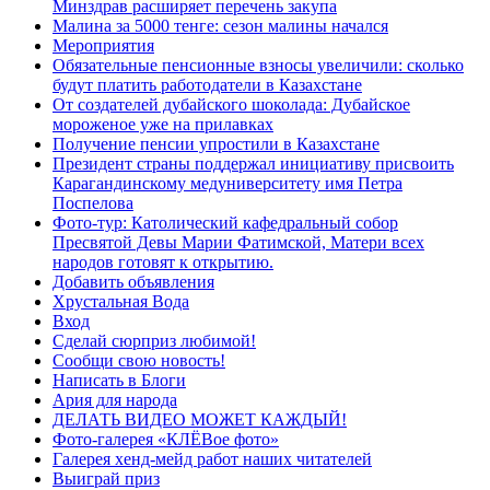
Минздрав расширяет перечень закупа
Малина за 5000 тенге: сезон малины начался
Мероприятия
Обязательные пенсионные взносы увеличили: сколько
будут платить работодатели в Казахстане
От создателей дубайского шоколада: Дубайское
мороженое уже на прилавках
Получение пенсии упростили в Казахстане
Президент страны поддержал инициативу присвоить
Карагандинскому медуниверситету имя Петра
Поспелова
Фото-тур: Католический кафедральный собор
Пресвятой Девы Марии Фатимской, Матери всех
народов готовят к открытию.
Добавить объявления
Хрустальная Вода
Вход
Сделай сюрприз любимой!
Сообщи свою новость!
Написать в Блоги
Ария для народа
ДЕЛАТЬ ВИДЕО МОЖЕТ КАЖДЫЙ!
Фото-галерея «КЛЁВое фото»
Галерея хенд-мейд работ наших читателей
Выиграй приз