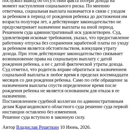
послужил вывод об отсутствии факта потери дохода на
момент наступления социального риска. По мнению
ответчика, социальная выплата назначается в связи с уходом
за ребенком в период от рождения ребенка до достижения им
возраста полутора лет, а действующее законодательство не
предусматривает назначение выплаты на иной период.
Решением суда административный иск удовлетворен. Суд,
удовлетворяя исковые требования, указал, что предоставление
работнику отпуска без сохранения заработной платы по уходу
за ребенком является обстоятельством, влекущим утрату
дохода. При этом действующее законодательство связывает
возникновение права на социальную выплату с датой
рождения ребенка, а не с датой фактической утраты дохода.
Суд отметил, что родитель вправе обратиться за назначением
социальной выплаты в любое время в пределах восемнадцати
месяцев со дня рождения ребенка. Само по себе обращение за
назначением выплаты спустя определенное время после
рождения ребенка не является основанием для отказа в ее
назначении.
Постановлением судебной коллегии по административным
делам Карагандинского областного суда решение суда первой
инстанции оставлено без изменения.
Решение суда вступило в законную силу.
Автор
Владислав Решеткин
10 Июнь, 2026.