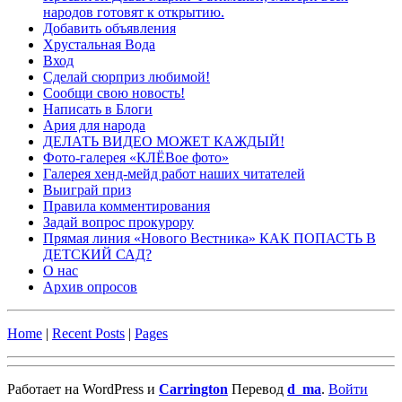
народов готовят к открытию.
Добавить объявления
Хрустальная Вода
Вход
Сделай сюрприз любимой!
Сообщи свою новость!
Написать в Блоги
Ария для народа
ДЕЛАТЬ ВИДЕО МОЖЕТ КАЖДЫЙ!
Фото-галерея «КЛЁВое фото»
Галерея хенд-мейд работ наших читателей
Выиграй приз
Правила комментирования
Задай вопрос прокурору
Прямая линия «Нового Вестника» КАК ПОПАСТЬ В
ДЕТСКИЙ САД?
О нас
Архив опросов
Home
|
Recent Posts
|
Pages
Работает на WordPress и
Carrington
Перевод
d_ma
.
Войти