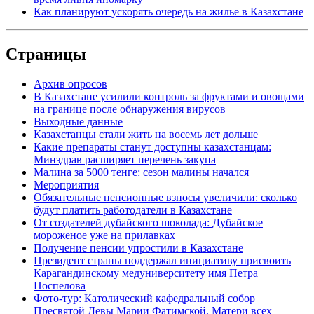
Как планируют ускорять очередь на жилье в Казахстане
Страницы
Архив опросов
В Казахстане усилили контроль за фруктами и овощами
на границе после обнаружения вирусов
Выходные данные
Казахстанцы стали жить на восемь лет дольше
Какие препараты станут доступны казахстанцам:
Минздрав расширяет перечень закупа
Малина за 5000 тенге: сезон малины начался
Мероприятия
Обязательные пенсионные взносы увеличили: сколько
будут платить работодатели в Казахстане
От создателей дубайского шоколада: Дубайское
мороженое уже на прилавках
Получение пенсии упростили в Казахстане
Президент страны поддержал инициативу присвоить
Карагандинскому медуниверситету имя Петра
Поспелова
Фото-тур: Католический кафедральный собор
Пресвятой Девы Марии Фатимской, Матери всех