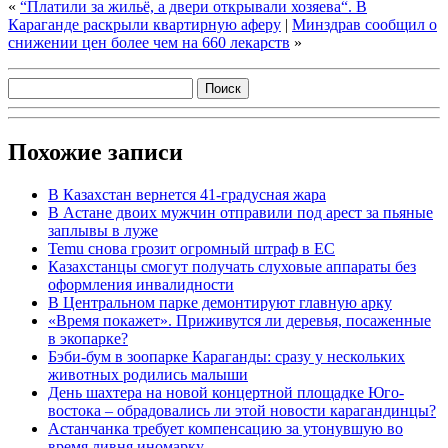
«
“Платили за жильё, а двери открывали хозяева“. В
Караганде раскрыли квартирную аферу
|
Минздрав сообщил о
снижении цен более чем на 660 лекарств
»
Похожие записи
В Казахстан вернется 41-градусная жара
В Астане двоих мужчин отправили под арест за пьяные
заплывы в луже
Temu снова грозит огромный штраф в ЕС
Казахстанцы смогут получать слуховые аппараты без
оформления инвалидности
В Центральном парке демонтируют главную арку
«Время покажет». Приживутся ли деревья, посаженные
в экопарке?
Бэби-бум в зоопарке Караганды: сразу у нескольких
животных родились малыши
День шахтера на новой концертной площадке Юго-
востока – обрадовались ли этой новости карагандинцы?
Астанчанка требует компенсацию за утонувшую во
время ливня иномарку