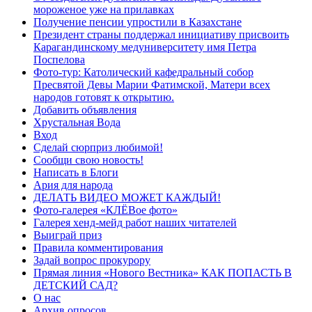
мороженое уже на прилавках
Получение пенсии упростили в Казахстане
Президент страны поддержал инициативу присвоить
Карагандинскому медуниверситету имя Петра
Поспелова
Фото-тур: Католический кафедральный собор
Пресвятой Девы Марии Фатимской, Матери всех
народов готовят к открытию.
Добавить объявления
Хрустальная Вода
Вход
Сделай сюрприз любимой!
Сообщи свою новость!
Написать в Блоги
Ария для народа
ДЕЛАТЬ ВИДЕО МОЖЕТ КАЖДЫЙ!
Фото-галерея «КЛЁВое фото»
Галерея хенд-мейд работ наших читателей
Выиграй приз
Правила комментирования
Задай вопрос прокурору
Прямая линия «Нового Вестника» КАК ПОПАСТЬ В
ДЕТСКИЙ САД?
О нас
Архив опросов