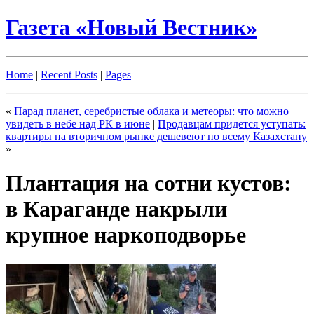
Газета «Новый Вестник»
Home
|
Recent Posts
|
Pages
«
Парад планет, серебристые облака и метеоры: что можно
увидеть в небе над РК в июне
|
Продавцам придется уступать:
квартиры на вторичном рынке дешевеют по всему Казахстану
»
Плантация на сотни кустов:
в Караганде накрыли
крупное наркоподворье