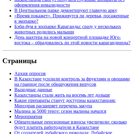
оформления инвалидности
В Центральном парке демонтируют главную арку
«Время покажет». Приживутся ли деревья, посаженные
в экопарке?
Бэби-бум в зоопарке Караганды: сразу у нескольких
животных родились малыши
День шахтера на новой концертной площадке Юго-
востока – обрадовались ли этой новости карагандинцы?
Страницы
Архив опросов
В Казахстане усилили контроль за фруктами и овощами
на границе после обнаружения вирусов
Выходные данные
Казахстанцы стали жить на восемь лет дольше
Какие препараты станут доступны казахстанцам:
Минздрав расширяет перечень закупа
Малина за 5000 тенге: сезон малины начался
Мероприятия
Обязательные пенсионные взносы увеличили: сколько
будут платить работодатели в Казахстане
От создателей дубайского шоколада: Дубайское