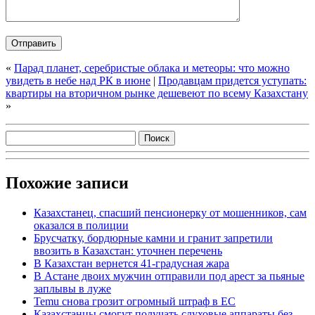
«
Парад планет, серебристые облака и метеоры: что можно
увидеть в небе над РК в июне
|
Продавцам придется уступать:
квартиры на вторичном рынке дешевеют по всему Казахстану
»
Похожие записи
Казахстанец, спасший пенсионерку от мошенников, сам
оказался в полиции
Брусчатку, бордюрные камни и гранит запретили
ввозить в Казахстан: уточнен перечень
В Казахстан вернется 41-градусная жара
В Астане двоих мужчин отправили под арест за пьяные
заплывы в луже
Temu снова грозит огромный штраф в ЕС
Казахстанцы смогут получать слуховые аппараты без