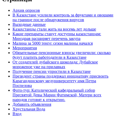
Архив опросов
В Казахстане усилили контроль за фруктами и овощами
на границе после обнаружения вирусов
Выходные данные
Казахстанцы стали жить на восемь лет дольше
Какие препараты станут доступны казахстанцам:
Минздрав расширяет перечень закупа
Малина за 5000 тенге: сезон малины начался
Мероприятия
Обязательные пенсионные взносы увеличили: сколько
будут платить работодатели в Казахстане
От создателей дубайского шоколада: Дубайское
мороженое уже на прилавках
Получение пенсии упростили в Казахстане
Президент страны поддержал инициативу присвоить
Карагандинскому медуниверситету имя Петра
Поспелова
Фото-тур: Католический кафедральный собор
Пресвятой Девы Марии Фатимской, Матери всех
народов готовят к открытию.
Добавить объявления
Хрустальная Вода
Вход