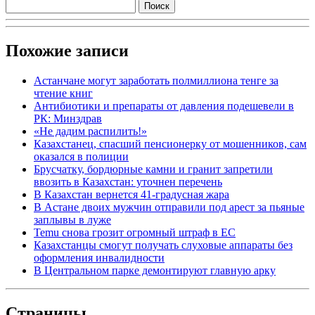
Похожие записи
Астанчане могут заработать полмиллиона тенге за
чтение книг
Антибиотики и препараты от давления подешевели в
РК: Минздрав
«Не дадим распилить!»
Казахстанец, спасший пенсионерку от мошенников, сам
оказался в полиции
Брусчатку, бордюрные камни и гранит запретили
ввозить в Казахстан: уточнен перечень
В Казахстан вернется 41-градусная жара
В Астане двоих мужчин отправили под арест за пьяные
заплывы в луже
Temu снова грозит огромный штраф в ЕС
Казахстанцы смогут получать слуховые аппараты без
оформления инвалидности
В Центральном парке демонтируют главную арку
Страницы