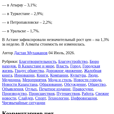
— в Атырау – 3,1%;
— в Туркестане – 2,9%;
— в Петропавловске – 2,2%;
— в Уральске – 1,7%.
В Астане зафиксировали незначительный рост цен – на 1,3%
за неделю. В Алматы стоимость не изменилась.
Автор
Дастан Мухажанов
04 Июль, 2026.
Рубрики:
Благотворительность
,
Благоустройство
,
Бюро
находок
,
В Казахстане и мире
,
Власть
,
Город
,
Городская
жизнь
,
Градус общества
,
Дорожное движение
,
Жалобная
книга
,
Инновации
,
Книги
,
Компании
,
Культура
,
Люди
,
Медицина
,
Мероприятия
,
Мода и стиль
,
Новости города
,
Новости Казахстана
,
Образование
,
Обсуждение
,
Общество
,
Объявления
,
Отдых
,
Печатное издание
,
Правосудие
,
Производство
,
Происшествия
,
Путешествия
,
Работа
,
Свежие
новости
,
Слайдер
,
Спорт
,
Технологии
,
Цифровизация
,
Чрезвычайные ситуации
Комментариев нет