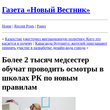
Газета «Новый Вестник»
Home
|
Recent Posts
|
Pages
«
Казахстан ужесточил миграционную политику. Кого это
касается и почему
|
Караганда будущего: жителей приглашают
принять участие в разработке дизайн-кода города
»
Более 2 тысяч медсестер
обучат проводить осмотры в
школах РК по новым
правилам