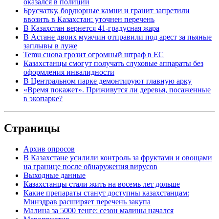
оказался в полиции
Брусчатку, бордюрные камни и гранит запретили
ввозить в Казахстан: уточнен перечень
В Казахстан вернется 41-градусная жара
В Астане двоих мужчин отправили под арест за пьяные
заплывы в луже
Temu снова грозит огромный штраф в ЕС
Казахстанцы смогут получать слуховые аппараты без
оформления инвалидности
В Центральном парке демонтируют главную арку
«Время покажет». Приживутся ли деревья, посаженные
в экопарке?
Страницы
Архив опросов
В Казахстане усилили контроль за фруктами и овощами
на границе после обнаружения вирусов
Выходные данные
Казахстанцы стали жить на восемь лет дольше
Какие препараты станут доступны казахстанцам:
Минздрав расширяет перечень закупа
Малина за 5000 тенге: сезон малины начался