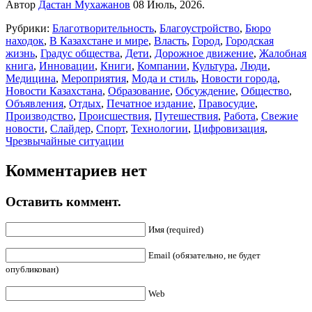
Автор
Дастан Мухажанов
08 Июль, 2026.
Рубрики:
Благотворительность
,
Благоустройство
,
Бюро
находок
,
В Казахстане и мире
,
Власть
,
Город
,
Городская
жизнь
,
Градус общества
,
Дети
,
Дорожное движение
,
Жалобная
книга
,
Инновации
,
Книги
,
Компании
,
Культура
,
Люди
,
Медицина
,
Мероприятия
,
Мода и стиль
,
Новости города
,
Новости Казахстана
,
Образование
,
Обсуждение
,
Общество
,
Объявления
,
Отдых
,
Печатное издание
,
Правосудие
,
Производство
,
Происшествия
,
Путешествия
,
Работа
,
Свежие
новости
,
Слайдер
,
Спорт
,
Технологии
,
Цифровизация
,
Чрезвычайные ситуации
Комментариев нет
Оставить коммент.
Имя (required)
Email (обязательно, не будет
опубликован)
Web