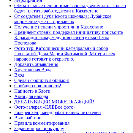
Мероприятия
Обязательные пенсионные взносы увеличили: сколько
будут платить работодатели в Казахстане
От создателей дубайского шоколада: Дубайское
мороженое уже на прилавках
Получение пенсии упростили в Казахстане
Президент страны поддержал инициативу присвоить
Карагандинскому медуниверситету имя Петра
Поспелова
Фото-тур: Католический кафедральный собор
Пресвятой Девы Марии Фатимской, Матери всех
народов готовят к открытию.
Добавить объявления
Хрустальная Вода
Вход
Сделай сюрприз любимой!
Сообщи свою новость!
Написать в Блоги
Ария для народа
ДЕЛАТЬ ВИДЕО МОЖЕТ КАЖДЫЙ!
Фото-галерея «КЛЁВое фото»
Галерея хенд-мейд работ наших читателей
Выиграй приз
Правила комментирования
Задай вопрос прокурору