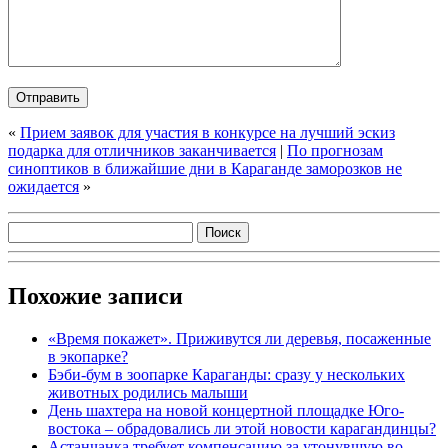
«
Прием заявок для участия в конкурсе на лучший эскиз
подарка для отличников заканчивается
|
По прогнозам
синоптиков в ближайшие дни в Караганде заморозков не
ожидается
»
Похожие записи
«Время покажет». Приживутся ли деревья, посаженные
в экопарке?
Бэби-бум в зоопарке Караганды: сразу у нескольких
животных родились малыши
День шахтера на новой концертной площадке Юго-
востока – обрадовались ли этой новости карагандинцы?
Астанчанка требует компенсацию за утонувшую во