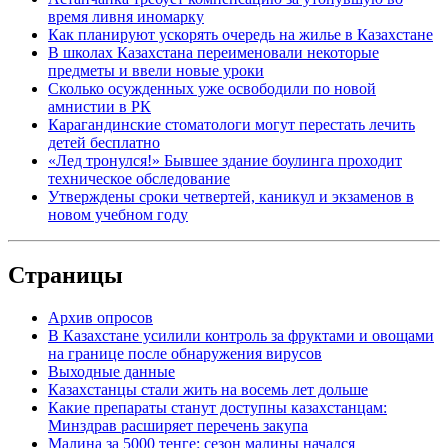
время ливня иномарку
Как планируют ускорять очередь на жилье в Казахстане
В школах Казахстана переименовали некоторые
предметы и ввели новые уроки
Сколько осужденных уже освободили по новой
амнистии в РК
Карагандинские стоматологи могут перестать лечить
детей бесплатно
«Лед тронулся!» Бывшее здание боулинга проходит
техническое обследование
Утверждены сроки четвертей, каникул и экзаменов в
новом учебном году
Страницы
Архив опросов
В Казахстане усилили контроль за фруктами и овощами
на границе после обнаружения вирусов
Выходные данные
Казахстанцы стали жить на восемь лет дольше
Какие препараты станут доступны казахстанцам:
Минздрав расширяет перечень закупа
Малина за 5000 тенге: сезон малины начался