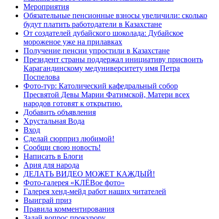
Мероприятия
Обязательные пенсионные взносы увеличили: сколько
будут платить работодатели в Казахстане
От создателей дубайского шоколада: Дубайское
мороженое уже на прилавках
Получение пенсии упростили в Казахстане
Президент страны поддержал инициативу присвоить
Карагандинскому медуниверситету имя Петра
Поспелова
Фото-тур: Католический кафедральный собор
Пресвятой Девы Марии Фатимской, Матери всех
народов готовят к открытию.
Добавить объявления
Хрустальная Вода
Вход
Сделай сюрприз любимой!
Сообщи свою новость!
Написать в Блоги
Ария для народа
ДЕЛАТЬ ВИДЕО МОЖЕТ КАЖДЫЙ!
Фото-галерея «КЛЁВое фото»
Галерея хенд-мейд работ наших читателей
Выиграй приз
Правила комментирования
Задай вопрос прокурору