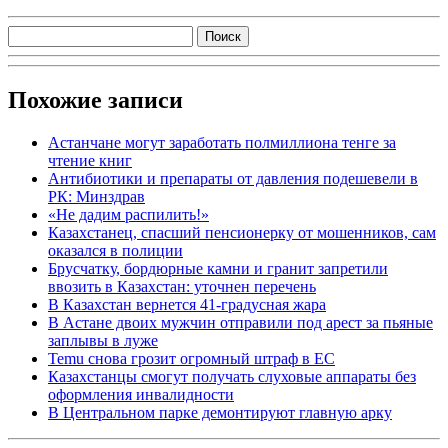
Похожие записи
Астанчане могут заработать полмиллиона тенге за
чтение книг
Антибиотики и препараты от давления подешевели в
РК: Минздрав
«Не дадим распилить!»
Казахстанец, спасший пенсионерку от мошенников, сам
оказался в полиции
Брусчатку, бордюрные камни и гранит запретили
ввозить в Казахстан: уточнен перечень
В Казахстан вернется 41-градусная жара
В Астане двоих мужчин отправили под арест за пьяные
заплывы в луже
Temu снова грозит огромный штраф в ЕС
Казахстанцы смогут получать слуховые аппараты без
оформления инвалидности
В Центральном парке демонтируют главную арку