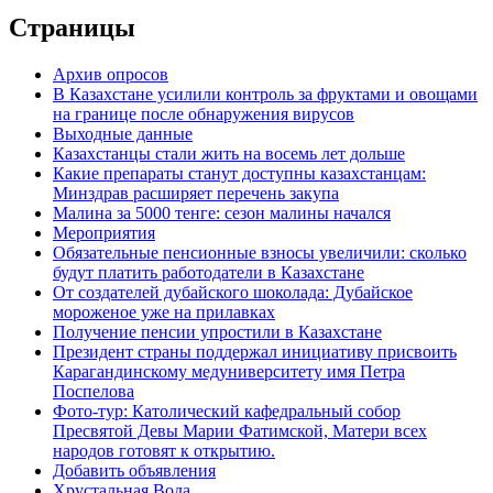
Страницы
Архив опросов
В Казахстане усилили контроль за фруктами и овощами
на границе после обнаружения вирусов
Выходные данные
Казахстанцы стали жить на восемь лет дольше
Какие препараты станут доступны казахстанцам:
Минздрав расширяет перечень закупа
Малина за 5000 тенге: сезон малины начался
Мероприятия
Обязательные пенсионные взносы увеличили: сколько
будут платить работодатели в Казахстане
От создателей дубайского шоколада: Дубайское
мороженое уже на прилавках
Получение пенсии упростили в Казахстане
Президент страны поддержал инициативу присвоить
Карагандинскому медуниверситету имя Петра
Поспелова
Фото-тур: Католический кафедральный собор
Пресвятой Девы Марии Фатимской, Матери всех
народов готовят к открытию.
Добавить объявления
Хрустальная Вода