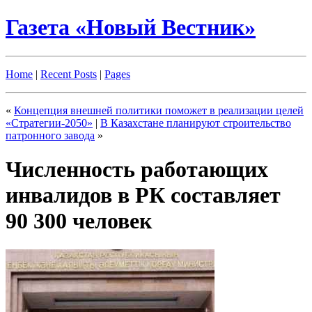
Газета «Новый Вестник»
Home
|
Recent Posts
|
Pages
«
Концепция внешней политики поможет в реализации целей
«Стратегии-2050»
|
В Казахстане планируют строительство
патронного завода
»
Численность работающих
инвалидов в РК составляет
90 300 человек