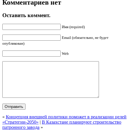
Комментариев нет
Оставить коммент.
Имя (required)
Email (обязательно, не будет
опубликован)
Web
«
Концепция внешней политики поможет в реализации целей
«Стратегии-2050»
|
В Казахстане планируют строительство
патронного завода
»