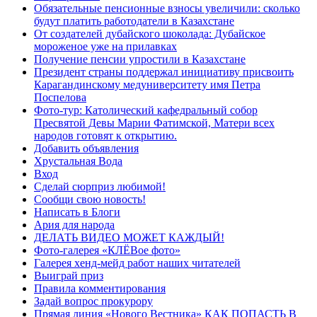
Обязательные пенсионные взносы увеличили: сколько
будут платить работодатели в Казахстане
От создателей дубайского шоколада: Дубайское
мороженое уже на прилавках
Получение пенсии упростили в Казахстане
Президент страны поддержал инициативу присвоить
Карагандинскому медуниверситету имя Петра
Поспелова
Фото-тур: Католический кафедральный собор
Пресвятой Девы Марии Фатимской, Матери всех
народов готовят к открытию.
Добавить объявления
Хрустальная Вода
Вход
Сделай сюрприз любимой!
Сообщи свою новость!
Написать в Блоги
Ария для народа
ДЕЛАТЬ ВИДЕО МОЖЕТ КАЖДЫЙ!
Фото-галерея «КЛЁВое фото»
Галерея хенд-мейд работ наших читателей
Выиграй приз
Правила комментирования
Задай вопрос прокурору
Прямая линия «Нового Вестника» КАК ПОПАСТЬ В