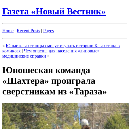
Газета «Новый Вестник»
Home
|
Recent Posts
|
Pages
«
Юные казахстанцы смогут изучать историю Казахстана в
комиксах
|
Чем опасны для населения «липовые»
медицинские справки
»
Юношеская команда
«Шахтера» проиграла
сверстникам из «Тараза»