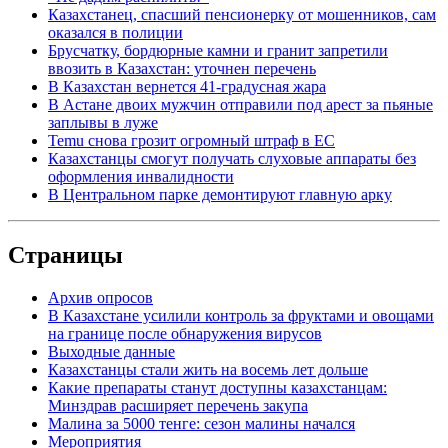
Казахстанец, спасший пенсионерку от мошенников, сам
оказался в полиции
Брусчатку, бордюрные камни и гранит запретили
ввозить в Казахстан: уточнен перечень
В Казахстан вернется 41-градусная жара
В Астане двоих мужчин отправили под арест за пьяные
заплывы в луже
Temu снова грозит огромный штраф в ЕС
Казахстанцы смогут получать слуховые аппараты без
оформления инвалидности
В Центральном парке демонтируют главную арку
Страницы
Архив опросов
В Казахстане усилили контроль за фруктами и овощами
на границе после обнаружения вирусов
Выходные данные
Казахстанцы стали жить на восемь лет дольше
Какие препараты станут доступны казахстанцам:
Минздрав расширяет перечень закупа
Малина за 5000 тенге: сезон малины начался
Мероприятия