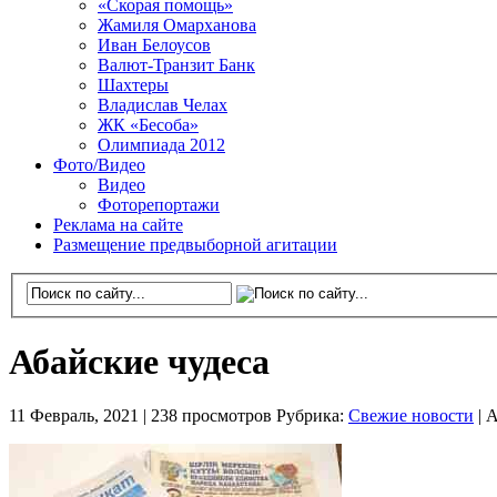
«Скорая помощь»
Жамиля Омарханова
Иван Белоусов
Валют-Транзит Банк
Шахтеры
Владислав Челах
ЖК «Бесоба»
Олимпиада 2012
Фото/Видео
Видео
Фоторепортажи
Реклама на сайте
Размещение предвыборной агитации
Абайские чудеса
11 Февраль, 2021 |
238 просмотров
Рубрика:
Свежие новости
|
А