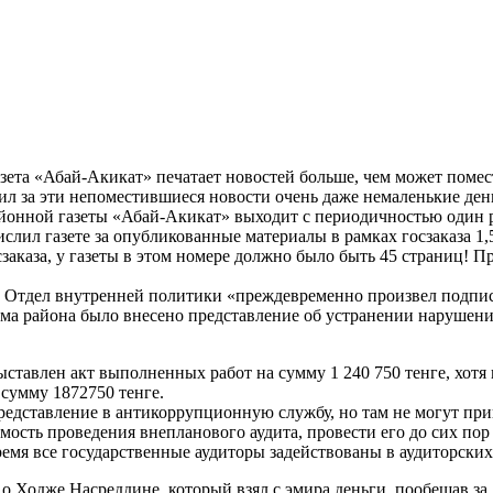
зета «Абай-Акикат» печатает новостей больше, чем может помес
ил за эти непоместившиеся новости очень даже немаленькие ден
онной газеты «Абай-Акикат» выходит с периодичностью один ра
слил газете за опубликованные материалы в рамках госзаказа 1,
заказа, у газеты в этом номере должно было быть 45 страниц! П
то Отдел внутренней политики «преждевременно произвел подп
ма района было внесено представление об устранении нарушений
тавлен акт выполненных работ на сумму 1 240 750 тенге, хотя н
 сумму 1872750 тенге.
едставление в антикоррупционную службу, но там не могут при
мость проведения внепланового аудита, провести его до сих пор
ремя все государственные аудиторы задействованы в аудиторски
 Ходже Насреддине, который взял с эмира деньги, пообещав за 10