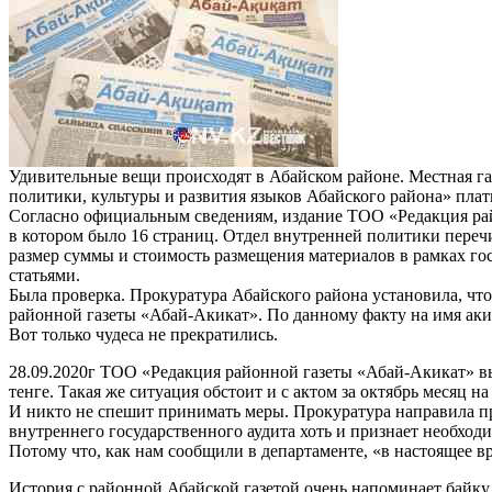
Удивительные вещи происходят в Абайском районе. Местная га
политики, культуры и развития языков Абайского района» плат
Согласно официальным сведениям, издание ТОО «Редакция рай
в котором было 16 страниц. Отдел внутренней политики перечи
размер суммы и стоимость размещения материалов в рамках гос
статьями.
Была проверка. Прокуратура Абайского района установила, ч
районной газеты «Абай-Акикат». По данному факту на имя аки
Вот только чудеса не прекратились.
28.09.2020г ТОО «Редакция районной газеты «Абай-Акикат» выс
тенге. Такая же ситуация обстоит и с актом за октябрь месяц на
И никто не спешит принимать меры. Прокуратура направила пр
внутреннего государственного аудита хоть и признает необходи
Потому что, как нам сообщили в департаменте, «в настоящее в
История с районной Абайской газетой очень напоминает байку о