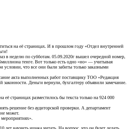
титься на её страницах. И в прошлом году «Отдел внутренней
ьги!
з в неделю по субботам. 05.09.2020г вышел очередной номер,
5миллиона тенге. Вот только есть одно «но» — учитывая
ри условии, что все они были забиты только заказными
исание акта выполненных работ поставщику ТОО «Редакция
 законности. Деньги вернули, бухгалтеру объявили замечание.
а её страницах разместилось бы текста только на 924 000
нять решение без аудиторской проверки. А департамент
 не может.
х мероприятиях».
 лет научить ишака читать. На вопрос, что он будет делать