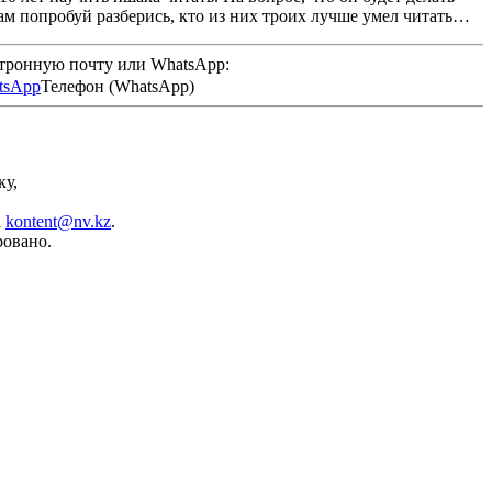
 там попробуй разберись, кто из них троих лучше умел читать…
ктронную почту или WhatsApp:
Телефон (WhatsApp)
ку,
а
kontent@nv.kz
.
ровано.