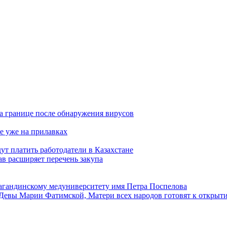
а границе после обнаружения вирусов
е уже на прилавках
ут платить работодатели в Казахстане
в расширяет перечень закупа
агандинскому медуниверситету имя Петра Поспелова
Девы Марии Фатимской, Матери всех народов готовят к открыт