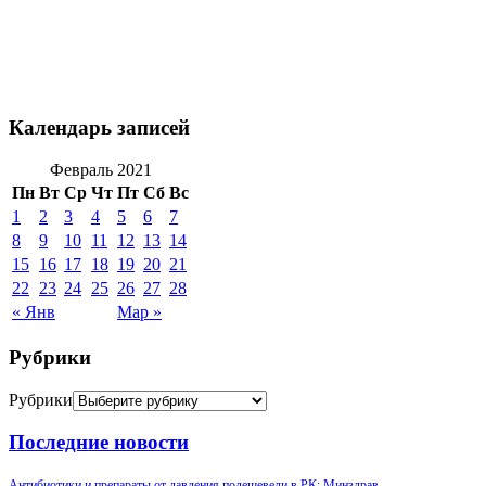
Календарь записей
Февраль 2021
Пн
Вт
Ср
Чт
Пт
Сб
Вс
1
2
3
4
5
6
7
8
9
10
11
12
13
14
15
16
17
18
19
20
21
22
23
24
25
26
27
28
« Янв
Мар »
Рубрики
Рубрики
Последние новости
Антибиотики и препараты от давления подешевели в РК: Минздрав