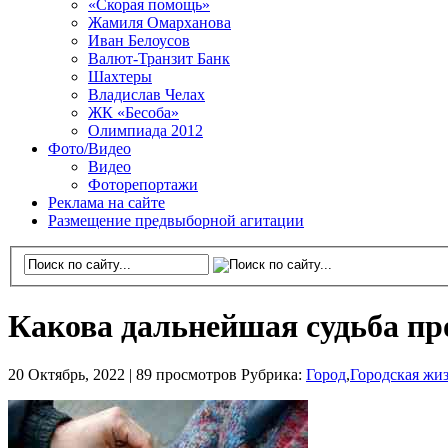
«Скорая помощь»
Жамиля Омарханова
Иван Белоусов
Валют-Транзит Банк
Шахтеры
Владислав Челах
ЖК «Бесоба»
Олимпиада 2012
Фото/Видео
Видео
Фоторепортажи
Реклама на сайте
Размещение предвыборной агитации
Какова дальнейшая судьба пр
20 Октябрь, 2022 |
89 просмотров
Рубрика:
Город
,
Городская жи