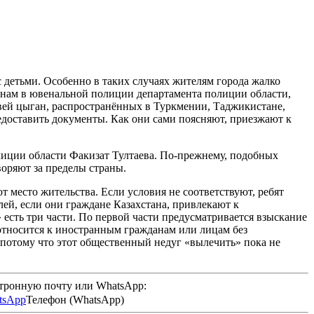
детьми. Особенно в таких случаях жителям города жалко
и нам в ювенальной полиции департамента полиции области,
вей цыган, распространённых в Туркмении, Таджикистане,
редоставить документы. Как они сами поясняют, приезжают к
иции области Факизат Тултаева. По-прежнему, подобных
оряют за пределы страны.
т место жительства. Если условия не соответствуют, ребят
ей, если они граждане Казахстана, привлекают к
есть три части. По первой части предусматривается взыскание
относится к иностранным гражданам или лицам без
 потому что этот общественный недуг «вылечить» пока не
ктронную почту или WhatsApp:
Телефон (WhatsApp)