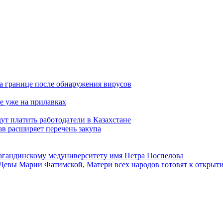
а границе после обнаружения вирусов
е уже на прилавках
ут платить работодатели в Казахстане
в расширяет перечень закупа
агандинскому медуниверситету имя Петра Поспелова
Девы Марии Фатимской, Матери всех народов готовят к открыт