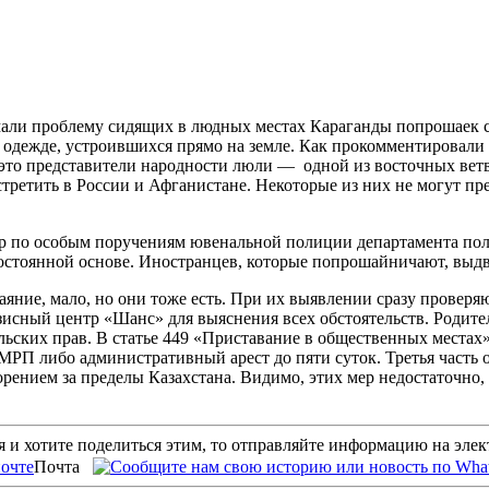
ли проблему сидящих в людных местах Караганды попрошаек с 
ой одежде, устроившихся прямо на земле. Как прокомментировал
 это представители народности люли — одной из восточных вет
стретить в России и Афганистане. Некоторые из них не могут п
ор по особым поручениям ювенальной полиции департамента пол
постоянной основе. Иностранцев, которые попрошайничают, выдв
яние, мало, но они тоже есть. При их выявлении сразу проверяю
сный центр «Шанс» для выяснения всех обстоятельств. Родител
ских прав. В статье 449 «Приставание в общественных местах» 
РП либо административный арест до пяти суток. Третья часть 
рением за пределы Казахстана. Видимо, этих мер недостаточно,
 и хотите поделиться этим, то отправляйте информацию на эле
Почта