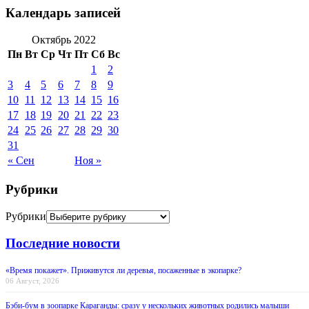
Календарь записей
Октябрь 2022
Пн
Вт
Ср
Чт
Пт
Сб
Вс
1
2
3
4
5
6
7
8
9
10
11
12
13
14
15
16
17
18
19
20
21
22
23
24
25
26
27
28
29
30
31
« Сен
Ноя »
Рубрики
Рубрики
Последние новости
«Время покажет». Приживутся ли деревья, посаженные в экопарке?
06 Август, 2026
Бэби-бум в зоопарке Караганды: сразу у нескольких животных родились малыши