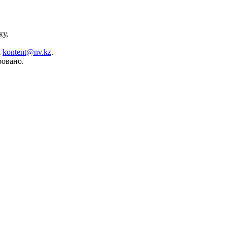
ку,
а
kontent@nv.kz
.
ровано.