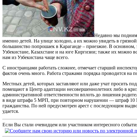
Недавно мы поднима
именно детей. На улице холодно, а их можно увидеть в грязн
большинство попрошаек в Караганде – приезжие. В основном,
Узбекистане, Казахстане и на юге Киргизии; также их можно в
нам из Узбекистана чаще всего.
С иностранцами работать сложнее, отмечает старший инспект
фактов очень много. Работа стражами порядка проводится на 
Местных детей, которых заставляют или даже учат просить пода
помещают в Центр адаптации несовершеннолетних либо в кризи
административной ответственности вплоть до лишения родитель
в виде штрафа 5 МРП, при повторном нарушении — штраф 10 М
гражданства. По ней предусмотрен арест с последующим выдво
удается.
Если Вы стали очевидцем или участником интересного события