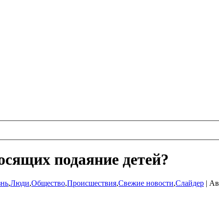
осящих подаяние детей?
знь
,
Люди
,
Общество
,
Происшествия
,
Свежие новости
,
Слайдер
|
Ав