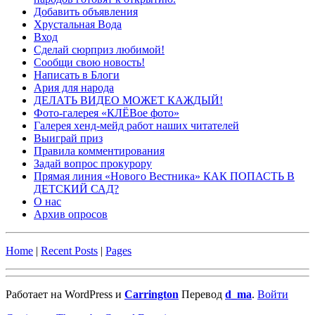
Добавить объявления
Хрустальная Вода
Вход
Сделай сюрприз любимой!
Сообщи свою новость!
Написать в Блоги
Ария для народа
ДЕЛАТЬ ВИДЕО МОЖЕТ КАЖДЫЙ!
Фото-галерея «КЛЁВое фото»
Галерея хенд-мейд работ наших читателей
Выиграй приз
Правила комментирования
Задай вопрос прокурору
Прямая линия «Нового Вестника» КАК ПОПАСТЬ В
ДЕТСКИЙ САД?
О нас
Архив опросов
Home
|
Recent Posts
|
Pages
Работает на WordPress и
Carrington
Перевод
d_ma
.
Войти