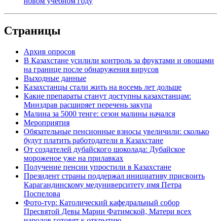
новом учебном году
Страницы
Архив опросов
В Казахстане усилили контроль за фруктами и овощами
на границе после обнаружения вирусов
Выходные данные
Казахстанцы стали жить на восемь лет дольше
Какие препараты станут доступны казахстанцам:
Минздрав расширяет перечень закупа
Малина за 5000 тенге: сезон малины начался
Мероприятия
Обязательные пенсионные взносы увеличили: сколько
будут платить работодатели в Казахстане
От создателей дубайского шоколада: Дубайское
мороженое уже на прилавках
Получение пенсии упростили в Казахстане
Президент страны поддержал инициативу присвоить
Карагандинскому медуниверситету имя Петра
Поспелова
Фото-тур: Католический кафедральный собор
Пресвятой Девы Марии Фатимской, Матери всех
народов готовят к открытию.