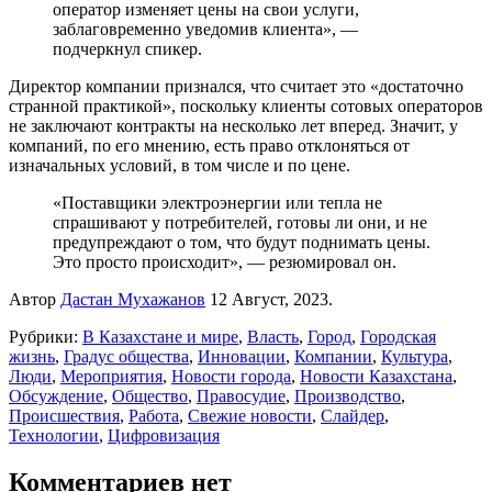
оператор изменяет цены на свои услуги,
заблаговременно уведомив клиента», —
подчеркнул спикер.
Директор компании признался, что считает это «достаточно
странной практикой», поскольку клиенты сотовых операторов
не заключают контракты на несколько лет вперед. Значит, у
компаний, по его мнению, есть право отклоняться от
изначальных условий, в том числе и по цене.
«Поставщики электроэнергии или тепла не
спрашивают у потребителей, готовы ли они, и не
предупреждают о том, что будут поднимать цены.
Это просто происходит», — резюмировал он.
Автор
Дастан Мухажанов
12 Август, 2023.
Рубрики:
В Казахстане и мире
,
Власть
,
Город
,
Городская
жизнь
,
Градус общества
,
Инновации
,
Компании
,
Культура
,
Люди
,
Мероприятия
,
Новости города
,
Новости Казахстана
,
Обсуждение
,
Общество
,
Правосудие
,
Производство
,
Происшествия
,
Работа
,
Свежие новости
,
Слайдер
,
Технологии
,
Цифровизация
Комментариев нет