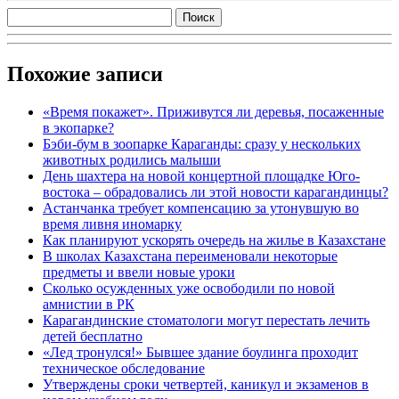
Похожие записи
«Время покажет». Приживутся ли деревья, посаженные
в экопарке?
Бэби-бум в зоопарке Караганды: сразу у нескольких
животных родились малыши
День шахтера на новой концертной площадке Юго-
востока – обрадовались ли этой новости карагандинцы?
Астанчанка требует компенсацию за утонувшую во
время ливня иномарку
Как планируют ускорять очередь на жилье в Казахстане
В школах Казахстана переименовали некоторые
предметы и ввели новые уроки
Сколько осужденных уже освободили по новой
амнистии в РК
Карагандинские стоматологи могут перестать лечить
детей бесплатно
«Лед тронулся!» Бывшее здание боулинга проходит
техническое обследование
Утверждены сроки четвертей, каникул и экзаменов в