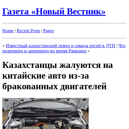
Газета «Новый Вестник»
Home
|
Recent Posts
|
Pages
«
Известный казахстанский певец и тамада погиб в ДТП
|
Что
разрешено и запрещено во время Рамазана
»
Казахстанцы жалуются на
китайские авто из-за
бракованных двигателей