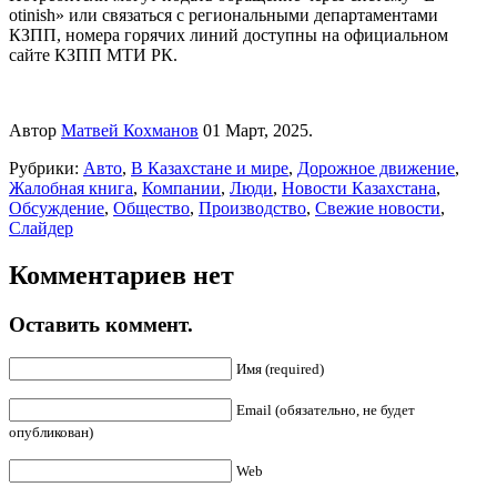
otinish» или связаться с региональными департаментами
КЗПП, номера горячих линий доступны на официальном
сайте КЗПП МТИ РК.
Автор
Матвей Кохманов
01 Март, 2025.
Рубрики:
Авто
,
В Казахстане и мире
,
Дорожное движение
,
Жалобная книга
,
Компании
,
Люди
,
Новости Казахстана
,
Обсуждение
,
Общество
,
Производство
,
Свежие новости
,
Слайдер
Комментариев нет
Оставить коммент.
Имя (required)
Email (обязательно, не будет
опубликован)
Web