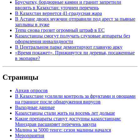
Брусчатку, бордюрные камни и гранит запретили
ввозить в Казахстан: уточнен перечень
В Казахстан вернется 41-градусная жара
В Астане двоих мужчин отправили под арест за пьяные
заплывы в луже
Temu снова грозит огромный штраф в ЕС
Казахстанцы смогут получать слуховые аппараты без
оформления инвалидности
В Центральном парке демонтируют главную арку
«Время покажет». Приживутся ли деревья, посаженные
в экопарке?
Страницы
Архив опросов
В Казахстане усилили контроль за фруктами и овощами
на границе после обнаружения вирусов
Выходные данные
Казахстанцы стали жить на восемь лет дольше
Какие препараты станут доступны казахстанцам:
Минздрав расширяет перечень закупа
Малина за 5000 тенге: сезон малины начался
Мероприятия