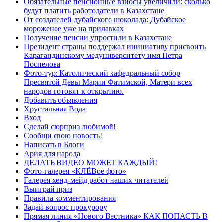
Обязательные пенсионные взносы увеличили: сколько
будут платить работодатели в Казахстане
От создателей дубайского шоколада: Дубайское
мороженое уже на прилавках
Получение пенсии упростили в Казахстане
Президент страны поддержал инициативу присвоить
Карагандинскому медуниверситету имя Петра
Поспелова
Фото-тур: Католический кафедральный собор
Пресвятой Девы Марии Фатимской, Матери всех
народов готовят к открытию.
Добавить объявления
Хрустальная Вода
Вход
Сделай сюрприз любимой!
Сообщи свою новость!
Написать в Блоги
Ария для народа
ДЕЛАТЬ ВИДЕО МОЖЕТ КАЖДЫЙ!
Фото-галерея «КЛЁВое фото»
Галерея хенд-мейд работ наших читателей
Выиграй приз
Правила комментирования
Задай вопрос прокурору
Прямая линия «Нового Вестника» КАК ПОПАСТЬ В