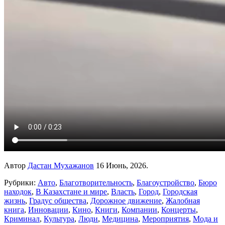
Автор
Дастан Мухажанов
16 Июнь, 2026.
Рубрики:
Авто
,
Благотворительность
,
Благоустройство
,
Бюро
находок
,
В Казахстане и мире
,
Власть
,
Город
,
Городская
жизнь
,
Градус общества
,
Дорожное движение
,
Жалобная
книга
,
Инновации
,
Кино
,
Книги
,
Компании
,
Концерты
,
Криминал
,
Культура
,
Люди
,
Медицина
,
Мероприятия
,
Мода и