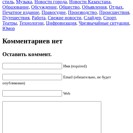
стиль
,
Музыка
,
Новости города
,
Новости Казахстана
,
Образование
,
Обсуждение
,
Общество
,
Объявления
,
Отдых
,
Печатное издание
,
Правосудие
,
Производство
,
Происшествия
,
Путешествия
,
Работа
,
Свежие новости
,
Слайдер
,
Спорт
,
Театры
,
Технологии
,
Цифровизация
,
Чрезвычайные ситуации
,
Юмор
Комментариев нет
Оставить коммент.
Имя (required)
Email (обязательно, не будет
опубликован)
Web