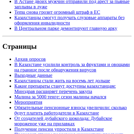
В Астане двоих мужчин отправили под арест за пьяные
заплывы в луже
Temu снова грозит огромный штраф в ЕС
Казахстанцы смогут получать слуховые аппараты без
оформления инвалидности
В Центральном парке демонтируют главную арку
Страницы
Архив опросов
В Казахстане усилили контроль за фруктами и овощами
на границе после обнаружения вирусов
Выходные данные
Казахстанцы стали жить на восемь лет дольше
Какие препараты станут доступны казахстанцам:
Минздрав расширяет перечень закупа
Малина за 5000 тенге: сезон малины начался
Мероприятия
Обязательные пенсионные взносы увеличили: сколько
будут платить работодатели в Казахстане
От создателей дубайского шоколада: Дубайское
мороженое уже на прилавках
Получение пенсии упростили в Казахстане