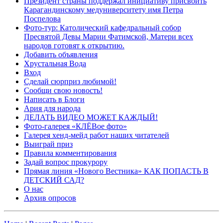
Президент страны поддержал инициативу присвоить
Карагандинскому медуниверситету имя Петра
Поспелова
Фото-тур: Католический кафедральный собор
Пресвятой Девы Марии Фатимской, Матери всех
народов готовят к открытию.
Добавить объявления
Хрустальная Вода
Вход
Сделай сюрприз любимой!
Сообщи свою новость!
Написать в Блоги
Ария для народа
ДЕЛАТЬ ВИДЕО МОЖЕТ КАЖДЫЙ!
Фото-галерея «КЛЁВое фото»
Галерея хенд-мейд работ наших читателей
Выиграй приз
Правила комментирования
Задай вопрос прокурору
Прямая линия «Нового Вестника» КАК ПОПАСТЬ В
ДЕТСКИЙ САД?
О нас
Архив опросов