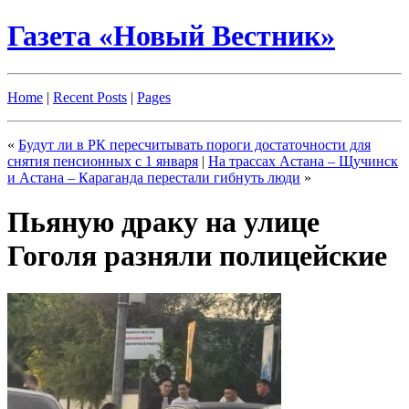
Газета «Новый Вестник»
Home
|
Recent Posts
|
Pages
«
Будут ли в РК пересчитывать пороги достаточности для
снятия пенсионных с 1 января
|
На трассах Астана – Щучинск
и Астана – Караганда перестали гибнуть люди
»
Пьяную драку на улице
Гоголя разняли полицейские