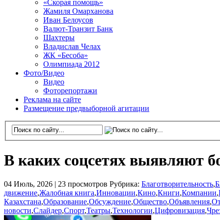
«Скорая помощь»
Жамиля Омарханова
Иван Белоусов
Валют-Транзит Банк
Шахтеры
Владислав Челах
ЖК «Бесоба»
Олимпиада 2012
Фото/Видео
Видео
Фоторепортажи
Реклама на сайте
Размещение предвыборной агитации
В каких соцсетях выявляют б
04 Июль, 2026 |
23 просмотров
Рубрика:
Благотворительность
,
Б
движение
,
Жалобная книга
,
Инновации
,
Кино
,
Книги
,
Компании
,
Казахстана
,
Образование
,
Обсуждение
,
Общество
,
Объявления
,
О
новости
,
Слайдер
,
Спорт
,
Театры
,
Технологии
,
Цифровизация
,
Чре