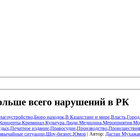
ольше всего нарушений в РК
лагоустройство
,
Бюро находок
,
В Казахстане и мире
,
Власть
,
Город
Концерты
,
Криминал
,
Культура
,
Люди
,
Медицина
,
Мероприятия
,
Мо
тдых
,
Печатное издание
,
Правосудие
,
Производство
,
Происшествия
звычайные ситуации
,
Шоу-бизнес
,
Юмор
|
Автор:
Дастан Мухажа