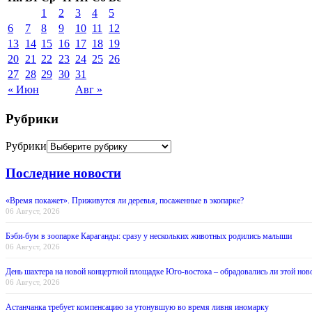
1
2
3
4
5
6
7
8
9
10
11
12
13
14
15
16
17
18
19
20
21
22
23
24
25
26
27
28
29
30
31
« Июн
Авг »
Рубрики
Рубрики
Последние новости
«Время покажет». Приживутся ли деревья, посаженные в экопарке?
06 Август, 2026
Бэби-бум в зоопарке Караганды: сразу у нескольких животных родились малыши
06 Август, 2026
День шахтера на новой концертной площадке Юго-востока – обрадовались ли этой нов
06 Август, 2026
Астанчанка требует компенсацию за утонувшую во время ливня иномарку