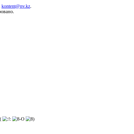
а
kontent@nv.kz
.
ровано.