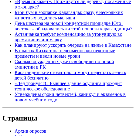
«Время покажет». Приживутся ли деревья, посаженные
в экопарке?
Бэби-бум в зоопарке Караганды: сразу у нескольких
животных родились малыши
День шахтера на новой концертной площадке Юго-
востока – обрадовались ли этой новости карагандинцы?
Астанчанка требует компенсацию за утонувшую во
время ливня иномарку
Как планируют ускорять очередь на жилье в Казахстане
В школах Казахстана переименовали некоторые
предметы и ввели новые уроки
Сколько осужденных уже освободили по новой
амнистии в РК
Карагандинские стоматологи могут перестать лечить
детей бесплатно
«Лед тронулся!» Бывшее здание боулинга проходит
техническое обследование
Утверждены сроки четвертей, каникул и экзаменов в
новом учебном году
Страницы
Архив опросов