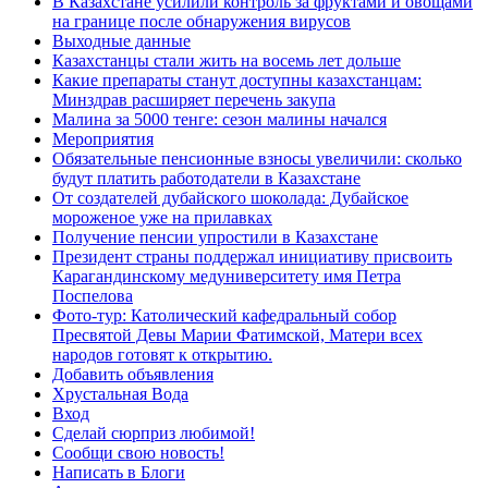
В Казахстане усилили контроль за фруктами и овощами
на границе после обнаружения вирусов
Выходные данные
Казахстанцы стали жить на восемь лет дольше
Какие препараты станут доступны казахстанцам:
Минздрав расширяет перечень закупа
Малина за 5000 тенге: сезон малины начался
Мероприятия
Обязательные пенсионные взносы увеличили: сколько
будут платить работодатели в Казахстане
От создателей дубайского шоколада: Дубайское
мороженое уже на прилавках
Получение пенсии упростили в Казахстане
Президент страны поддержал инициативу присвоить
Карагандинскому медуниверситету имя Петра
Поспелова
Фото-тур: Католический кафедральный собор
Пресвятой Девы Марии Фатимской, Матери всех
народов готовят к открытию.
Добавить объявления
Хрустальная Вода
Вход
Сделай сюрприз любимой!
Сообщи свою новость!
Написать в Блоги