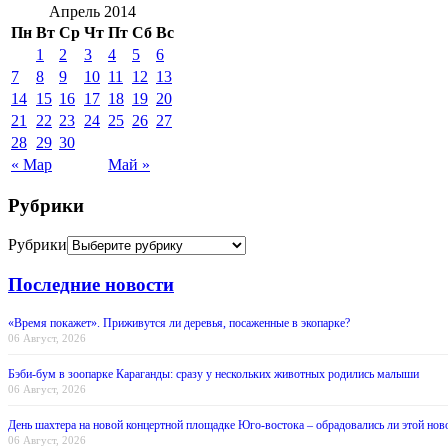
Апрель 2014
Пн
Вт
Ср
Чт
Пт
Сб
Вс
1
2
3
4
5
6
7
8
9
10
11
12
13
14
15
16
17
18
19
20
21
22
23
24
25
26
27
28
29
30
« Мар
Май »
Рубрики
Рубрики
Последние новости
«Время покажет». Приживутся ли деревья, посаженные в экопарке?
06 Август, 2026
Бэби-бум в зоопарке Караганды: сразу у нескольких животных родились малыши
06 Август, 2026
День шахтера на новой концертной площадке Юго-востока – обрадовались ли этой нов
06 Август, 2026