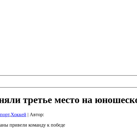
аняли третье место на юношес
порт
,
Хоккей
|
Автор:
раны привели команду к победе