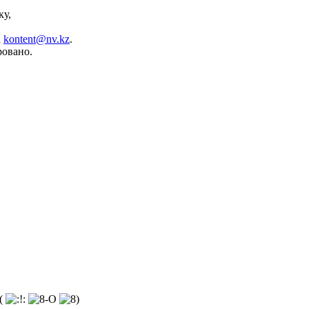
ку,
а
kontent@nv.kz
.
ровано.