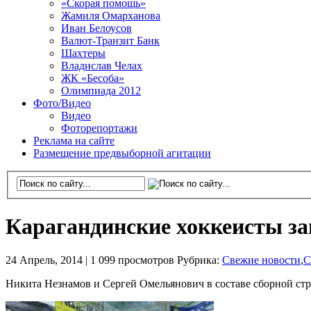
«Скорая помощь»
Жамиля Омарханова
Иван Белоусов
Валют-Транзит Банк
Шахтеры
Владислав Челах
ЖК «Бесоба»
Олимпиада 2012
Фото/Видео
Видео
Фоторепортажи
Реклама на сайте
Размещение предвыборной агитации
Карагандинские хоккеисты з
24 Апрель, 2014 |
1 099 просмотров
Рубрика:
Свежие новости
,
С
Никита Незнамов и Сергей Омельянович в составе сборной ст