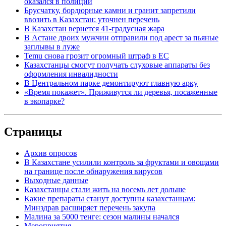
оказался в полиции
Брусчатку, бордюрные камни и гранит запретили
ввозить в Казахстан: уточнен перечень
В Казахстан вернется 41-градусная жара
В Астане двоих мужчин отправили под арест за пьяные
заплывы в луже
Temu снова грозит огромный штраф в ЕС
Казахстанцы смогут получать слуховые аппараты без
оформления инвалидности
В Центральном парке демонтируют главную арку
«Время покажет». Приживутся ли деревья, посаженные
в экопарке?
Страницы
Архив опросов
В Казахстане усилили контроль за фруктами и овощами
на границе после обнаружения вирусов
Выходные данные
Казахстанцы стали жить на восемь лет дольше
Какие препараты станут доступны казахстанцам:
Минздрав расширяет перечень закупа
Малина за 5000 тенге: сезон малины начался
Мероприятия