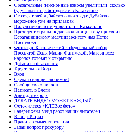
Обязательные пенсионные взносы увеличили: сколько
будут платить работодатели в Казахстане
От создателей дубайского шоколада: Дубайское
мороженое уже на прилавках
Получение пенсии упростили в Казахстане
Президент страны поддержал инициативу присвоить
Карагандинскому медуниверситету имя Петра
Поспелова
Фото-тур: Католический кафедральный собор
Пресвятой Девы Марии Фатимской, Матери всех
народов готовят к открытию.
Добавить объявления
Хрустальная Вода
Вход
Сделай сюрприз любимой!
Сообщи свою новость!
Написать в Блоги
Ария для народа
ДЕЛАТЬ ВИДЕО МОЖЕТ КАЖДЫЙ!
Фото-галерея «КЛЁВое фото»
Галерея хенд-мейд работ наших читателей
Выиграй приз
Правила комментирования
Задай вопрос прокурору