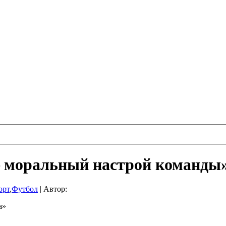
 моральный настрой команды
орт
,
Футбол
|
Автор:
а»