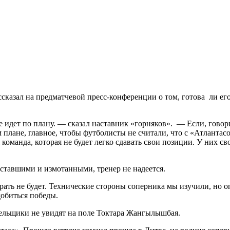
казал на предматчевой пресс-конференции о том, готова ли его 
 идет по плану. — сказал наставник «горняков». — Если, говори
 плане, главное, чтобы футболисты не считали, что с «Атлантас
команда, которая не будет легко сдавать свои позиции. У них 
уставшими и измотанными, тренер не надеется.
рать не будет. Технические стороны соперника мы изучили, но о
добиться победы.
лельщики не увидят на поле Токтара Жангылышбая.