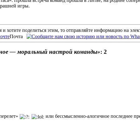
таса». Прошла встреча команд прошла в Литве, на родине соперн
трашней игры.
 и хотите поделиться этим, то отправляйте информацию на эле
Почта
вное — моральный настрой команды»
: 2
 перелет»
или бессмысленно-алогичное последнее п