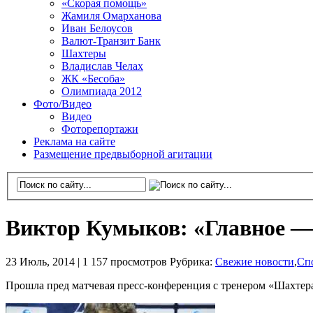
«Скорая помощь»
Жамиля Омарханова
Иван Белоусов
Валют-Транзит Банк
Шахтеры
Владислав Челах
ЖК «Бесоба»
Олимпиада 2012
Фото/Видео
Видео
Фоторепортажи
Реклама на сайте
Размещение предвыборной агитации
Виктор Кумыков: «Главное —
23 Июль, 2014 |
1 157 просмотров
Рубрика:
Свежие новости
,
Сп
Прошла пред матчевая пресс-конференция с тренером «Шахтер