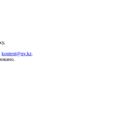
ку,
а
kontent@nv.kz
.
ровано.