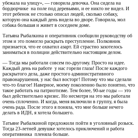
убежала на улицу», — говорила девочка. Она сидела на
бордюрчике на поле под деревьями, и ее никто не видел. И
этот ребенок не столько описал людей, сколько собаку,
которую она каждый день видела во дворе. Говорила, мол
собака большая и живет в соседнем доме.
Татьяна Рыбалкина и оперативник сообщили руководству об
этом и это помогло раскрыть преступление. Полковник
признается, что ее охватил азарт. Ей страстно захотелось
заниматься в полиции действительно настоящим делом.
— Тогда мы работали совсем по-другому. Просто на идее.
Каждый день на работе у нас горели глаза! После каждого
раскрытого дела, даже простого административного
правонарушения, у нас был восторг! Потому что мы сделали
что-то благое! Наверное, моему поколению было понятно, что
такое работать на патриотизме. Тем более, 90-ые годы — это
был действительно кризис. Но несмотря на это мы работали
очень сплоченно. И когда, меня включили в группу, я была
очень рада. После этого я поняла, что мне больше нечего
делать в ИДН, я хотела большего.
Татьяне Рыбалкиной предложили пойти в уголовный розыск.
Тогда 23-летней девушке хотелось приключений и работа
оперативника пленяла больше.