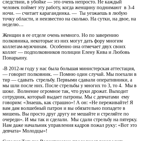
следствии, в убойке — это очень непросто. Не каждый
человек поймет эту работу, когда женщину поднимают в 3-4
ночи. — считает карагандинка. — Ты уезжаешь в любую
точку области, и неизвестно на сколько. На сутки, на двое, на
неделю…
Женщин в ее отделе очень немного. Но по заверению
полковника, некоторые из них могут дать фору многим
коллегам-мужчинам. Особенно она отмечает двух своих
коллег — подполковников полиции Елену Кива и Любовь
Понарьину.
-В 2012-м году у нас была большая министерская аттестация,
— говорит полковник. — Помню один случай. Мы поехали в
тир — сдавать стрельбу. Первыми сдавали оперативники, а
мы шли после них. После стрельбы у многих то 3, то 4. Мы в
шоке. Волнение огромное так, что руки дрожат. Выходит
сотрудник, который выдает патроны. Мы с девчатами ему
говорим: «Знаешь, как страшно»! А он: «Не переживайте! Я
вам дам волшебный патрон и вы обязательно попадете в
мишень. Вы просто друг другу не мешайте и стреляйте по
очереди». И мы так и сделали. Мы сдали стрельбу на пятерку.
Нам даже начальник управления кадров пожал руку: «Вот это
девчата» Молодцы»!