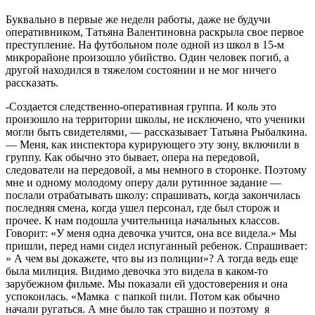
Буквально в первые же недели работы, даже не будучи
оперативником, Татьяна Валентиновна раскрыла свое первое
преступление. На футбольном поле одной из школ в 15-м
микрорайоне произошло убийство. Один человек погиб, а
другой находился в тяжелом состоянии и не мог ничего
рассказать.
-Создается следственно-оперативная группа. И коль это
произошло на территории школы, не исключено, что ученики
могли быть свидетелями, — рассказывает Татьяна Рыбалкина.
— Меня, как инспектора курирующего эту зону, включили в
группу. Как обычно это бывает, опера на передовой,
следователи на передовой, а мы немного в сторонке. Поэтому
мне и одному молодому оперу дали рутинное задание —
послали отрабатывать школу: спрашивать, когда закончилась
последняя смена, когда ушел персонал, где был сторож и
прочее. К нам подошла учительница начальных классов.
Говорит: «У меня одна девочка учится, она все видела.» Мы
пришли, перед нами сидел испуганный ребенок. Спрашивает:
» А чем вы докажете, что вы из полиции»? А тогда ведь еще
была милиция. Видимо девочка это видела в каком-то
зарубежном фильме. Мы показали ей удостоверения и она
успокоилась. «Мамка с папкой пили. Потом как обычно
начали ругаться. А мне было так страшно и поэтому я