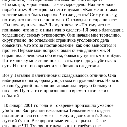
«Посмотри, хорошенько. Такое сырое дело. Над ним надо
поработать». Я смотрю на него и думаю: «Как же оно такое
толстое может быть сырым». Что же делать? Сижу и плачу,
потому что ничего не понимаю. Он заходит и спрашивает:
«Ты почему плачешь»? Я ему отвечаю: «Потому что не
понимаю, что мне с ним нужно сделать»! Я очень благодарна
тогдашнему своему руководству. Они начали мне терпеливо,
скрупулезно, по отдельной страничке уголовного дела
объяснять. Что это за постановление, как оно выносится и
прочее. Первые мои допросы были очень длинными. Я
спрашивала человека обо всем, боялась упустить что-нибудь.
Потихонечку мне стали показывать, где надо углубиться в
суть. И вот с того времени я работаю в следствии.
Все у Татьяны Валентиновны складывалось отлично. Она
набиралась опыта, брала упорством и трудолюбием. На всю
жизнь будущий полковник запомнила первую большую
похвалу. Пусть это и произошло во время трагических
событий.
-10 января 2001-го года в Токаревке произошло ужасное
убийство. Застрелили начальника Тельманского отдела
полиции и всю его семью — жену и двоих детей. Зима,
жуткий буран. Все дороги заметены, закрыты. Такое
страшное ЧП. Тут звонит начальник и требует еще