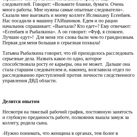
следователей. Говорит: «Возьмите бланки, бумаги. Очень
много работы. Мне нужны самые опытные следователи».
Сказали мне выезжать и моему коллеге Ислмахану Есенбаев.
Нас посадили в машину ГАИшников. Едем и по рации
начальник спрашивает: «Выехали? Кто едет»? Ему отвечают:
«Есенбаев и Рыбалкина». А он говорит: «Фуф, я спокоен.
Лучшие едут»! Для меня эти слова были чем-то грандиозным.
Первая для меня большая и серьезная похвала!
Татьяна Рыбалкина говорит, что ей приходилось расследовать
серьезные дела. Назвать какое-то одно, которое
способствовала росту ее карьеры, она не может. Дальше она
стала старшим следователем и, наконец, возглавила отдел по
расследованию преступлений против личности следственного
управления ДВД области.
Делится опытом
Несмотря на тяжелый рабочий график, постоянную занятость
и глубокую преданность работе, полковник вышла замуж за
коллегу, родила сына.
-Нужно понимать, что женщина в органах, тем более в