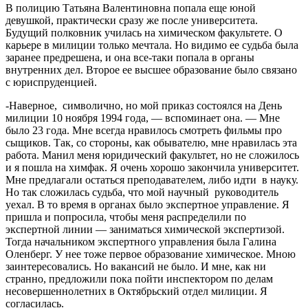
В полицию Татьяна Валентиновна попала еще юной
девушкой, практически сразу же после университета.
Будущий полковник училась на химическом факультете. О
карьере в милиции только мечтала. Но видимо ее судьба была
заранее предрешена, и она все-таки попала в органы
внутренних дел. Второе ее высшее образование было связано
с юриспруденцией.
-Наверное, символично, но мой приказ состоялся на День
милиции 10 ноября 1994 года, — вспоминает она. — Мне
было 23 года. Мне всегда нравилось смотреть фильмы про
сыщиков. Так, со стороны, как обывателю, мне нравилась эта
работа. Манил меня юридический факультет, но не сложилось
и я пошла на химфак. Я очень хорошо закончила университет.
Мне предлагали остаться преподавателем, либо идти в науку.
Но так сложилась судьба, что мой научный руководитель
уехал. В то время в органах было экспертное управление. Я
пришла и попросила, чтобы меня распределили по
экспертной линии — заниматься химической экспертизой.
Тогда начальником экспертного управления была Галина
Оленберг. У нее тоже первое образование химическое. Мною
заинтересовались. Но вакансий не было. И мне, как ни
странно, предложили пока пойти инспектором по делам
несовершеннолетних в Октябрьский отдел милиции. Я
согласилась.