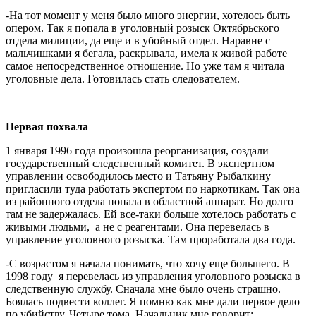
-На тот момент у меня было много энергии, хотелось быть
опером. Так я попала в уголовный розыск Октябрьского
отдела милиции, да еще и в убойный отдел. Наравне с
мальчишками я бегала, раскрывала, имела к живой работе
самое непосредственное отношение. Но уже там я читала
уголовные дела. Готовилась стать следователем.
Первая похвала
1 января 1996 года произошла реорганизация, создали
государственный следственный комитет. В экспертном
управлении освободилось место и Татьяну Рыбалкину
пригласили туда работать экспертом по наркотикам. Так она
из районного отдела попала в областной аппарат. Но долго
там не задержалась. Ей все-таки больше хотелось работать с
живыми людьми, а не с реагентами. Она перевелась в
управление уголовного розыска. Там проработала два года.
-С возрастом я начала понимать, что хочу еще большего. В
1998 году я перевелась из управления уголовного розыска в
следственную службу. Сначала мне было очень страшно.
Боялась подвести коллег. Я помню как мне дали первое дело
по убийству. Четыре тома. Начальник мне говорит: