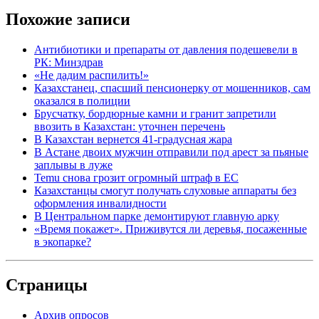
Похожие записи
Антибиотики и препараты от давления подешевели в
РК: Минздрав
«Не дадим распилить!»
Казахстанец, спасший пенсионерку от мошенников, сам
оказался в полиции
Брусчатку, бордюрные камни и гранит запретили
ввозить в Казахстан: уточнен перечень
В Казахстан вернется 41-градусная жара
В Астане двоих мужчин отправили под арест за пьяные
заплывы в луже
Temu снова грозит огромный штраф в ЕС
Казахстанцы смогут получать слуховые аппараты без
оформления инвалидности
В Центральном парке демонтируют главную арку
«Время покажет». Приживутся ли деревья, посаженные
в экопарке?
Страницы
Архив опросов