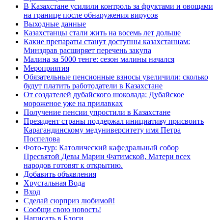
В Казахстане усилили контроль за фруктами и овощами
на границе после обнаружения вирусов
Выходные данные
Казахстанцы стали жить на восемь лет дольше
Какие препараты станут доступны казахстанцам:
Минздрав расширяет перечень закупа
Малина за 5000 тенге: сезон малины начался
Мероприятия
Обязательные пенсионные взносы увеличили: сколько
будут платить работодатели в Казахстане
От создателей дубайского шоколада: Дубайское
мороженое уже на прилавках
Получение пенсии упростили в Казахстане
Президент страны поддержал инициативу присвоить
Карагандинскому медуниверситету имя Петра
Поспелова
Фото-тур: Католический кафедральный собор
Пресвятой Девы Марии Фатимской, Матери всех
народов готовят к открытию.
Добавить объявления
Хрустальная Вода
Вход
Сделай сюрприз любимой!
Сообщи свою новость!
Написать в Блоги