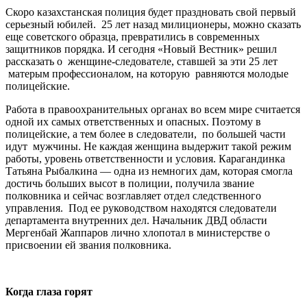
Скоро казахстанская полиция будет праздновать свой первый
серьезный юбилей. 25 лет назад милиционеры, можно сказать
еще советского образца, превратились в современных
защитников порядка. И сегодня «Новый Вестник» решил
рассказать о женщине-следователе, ставшей за эти 25 лет
матерым профессионалом, на которую равняются молодые
полицейские.
Работа в правоохранительных органах во всем мире считается
одной их самых ответственных и опасных. Поэтому в
полицейские, а тем более в следователи, по большей части
идут мужчины. Не каждая женщина выдержит такой режим
работы, уровень ответственности и условия. Карагандинка
Татьяна Рыбалкина — одна из немногих дам, которая смогла
достичь больших высот в полиции, получила звание
полковника и сейчас возглавляет отдел следственного
управления. Под ее руководством находятся следователи
департамента внутренних дел. Начальник ДВД области
Мергенбай Жаппаров лично хлопотал в министерстве о
присвоении ей звания полковника.
Когда глаза горят