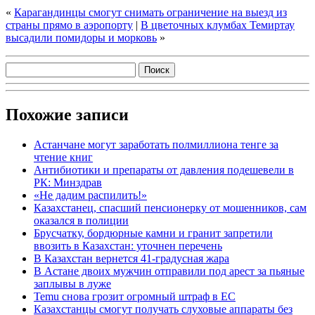
«
Карагандинцы смогут снимать ограничение на выезд из
страны прямо в аэропорту
|
В цветочных клумбах Темиртау
высадили помидоры и морковь
»
Похожие записи
Астанчане могут заработать полмиллиона тенге за
чтение книг
Антибиотики и препараты от давления подешевели в
РК: Минздрав
«Не дадим распилить!»
Казахстанец, спасший пенсионерку от мошенников, сам
оказался в полиции
Брусчатку, бордюрные камни и гранит запретили
ввозить в Казахстан: уточнен перечень
В Казахстан вернется 41-градусная жара
В Астане двоих мужчин отправили под арест за пьяные
заплывы в луже
Temu снова грозит огромный штраф в ЕС
Казахстанцы смогут получать слуховые аппараты без