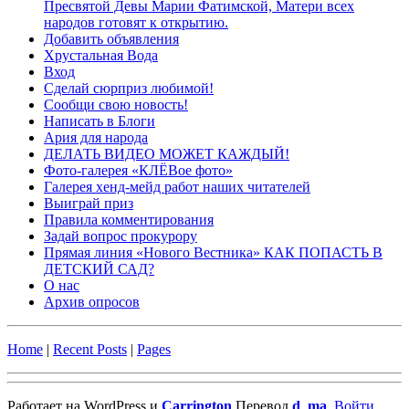
Пресвятой Девы Марии Фатимской, Матери всех
народов готовят к открытию.
Добавить объявления
Хрустальная Вода
Вход
Сделай сюрприз любимой!
Сообщи свою новость!
Написать в Блоги
Ария для народа
ДЕЛАТЬ ВИДЕО МОЖЕТ КАЖДЫЙ!
Фото-галерея «КЛЁВое фото»
Галерея хенд-мейд работ наших читателей
Выиграй приз
Правила комментирования
Задай вопрос прокурору
Прямая линия «Нового Вестника» КАК ПОПАСТЬ В
ДЕТСКИЙ САД?
О нас
Архив опросов
Home
|
Recent Posts
|
Pages
Работает на WordPress и
Carrington
Перевод
d_ma
.
Войти