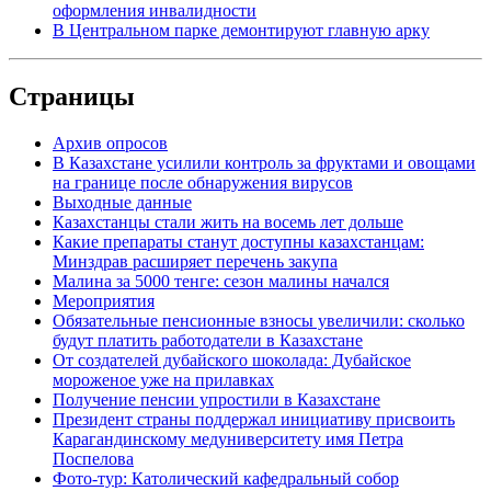
оформления инвалидности
В Центральном парке демонтируют главную арку
Страницы
Архив опросов
В Казахстане усилили контроль за фруктами и овощами
на границе после обнаружения вирусов
Выходные данные
Казахстанцы стали жить на восемь лет дольше
Какие препараты станут доступны казахстанцам:
Минздрав расширяет перечень закупа
Малина за 5000 тенге: сезон малины начался
Мероприятия
Обязательные пенсионные взносы увеличили: сколько
будут платить работодатели в Казахстане
От создателей дубайского шоколада: Дубайское
мороженое уже на прилавках
Получение пенсии упростили в Казахстане
Президент страны поддержал инициативу присвоить
Карагандинскому медуниверситету имя Петра
Поспелова
Фото-тур: Католический кафедральный собор