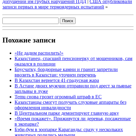
допущении им грубых нарушений ПДД
|
США опубликовали
записи первых в мире термоядерных испытаний
»
Похожие записи
«Не дадим распилить!»
Казахстанец, спасший пенсионерку от мошенников, сам
оказался в полиции
Брусчатку, бордюрные камни и гранит запретили
ввозить в Казахстан: уточнен перечень
В Казахстан вернется 41-градусная жара
В Астане двоих мужчин отправили под арест за пьяные
заплывы в луже
Temu снова грозит огромный штраф в ЕС
Казахстанцы смогут получать слуховые аппараты без
оформления инвалидности
В Центральном парке демонтируют главную арку
«Время покажет». Приживутся ли деревья, посаженные
в экопарке?
Бэби-бум в зоопарке Караганды: сразу у нескольких
животных родились малыши