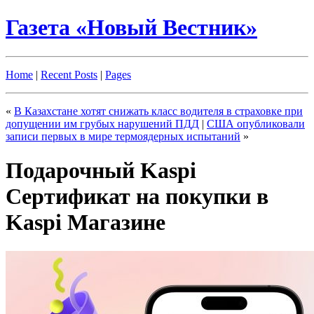
Газета «Новый Вестник»
Home
|
Recent Posts
|
Pages
«
В Казахстане хотят снижать класс водителя в страховке при
допущении им грубых нарушений ПДД
|
США опубликовали
записи первых в мире термоядерных испытаний
»
Подарочный Kaspi
Сертификат на покупки в
Kaspi Магазине