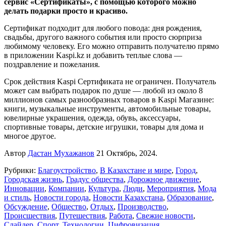
сервис «Сертификаты», с помощью которого можно
делать подарки просто и красиво.
Сертификат подходит для любого повода: дня рождения,
свадьбы, другого важного события или просто сюрприза
любимому человеку. Его можно отправить получателю прямо
в приложении Kaspi.kz и добавить теплые слова —
поздравление и пожелания.
Срок действия Kaspi Сертификата не ограничен. Получатель
может сам выбрать подарок по душе — любой из около 8
миллионов самых разнообразных товаров в Kaspi Магазине:
книги, музыкальные инструменты, автомобильные товары,
ювелирные украшения, одежда, обувь, аксессуары,
спортивные товары, детские игрушки, товары для дома и
многое другое.
Автор
Дастан Мухажанов
21 Октябрь, 2024.
Рубрики:
Благоустройство
,
В Казахстане и мире
,
Город
,
Городская жизнь
,
Градус общества
,
Дорожное движение
,
Инновации
,
Компании
,
Культура
,
Люди
,
Мероприятия
,
Мода
и стиль
,
Новости города
,
Новости Казахстана
,
Образование
,
Обсуждение
,
Общество
,
Отдых
,
Производство
,
Происшествия
,
Путешествия
,
Работа
,
Свежие новости
,
Слайдер
,
Спорт
,
Технологии
,
Цифровизация