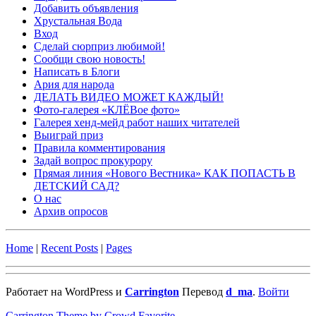
Добавить объявления
Хрустальная Вода
Вход
Сделай сюрприз любимой!
Сообщи свою новость!
Написать в Блоги
Ария для народа
ДЕЛАТЬ ВИДЕО МОЖЕТ КАЖДЫЙ!
Фото-галерея «КЛЁВое фото»
Галерея хенд-мейд работ наших читателей
Выиграй приз
Правила комментирования
Задай вопрос прокурору
Прямая линия «Нового Вестника» КАК ПОПАСТЬ В
ДЕТСКИЙ САД?
О нас
Архив опросов
Home
|
Recent Posts
|
Pages
Работает на WordPress и
Carrington
Перевод
d_ma
.
Войти
Carrington Theme by Crowd Favorite