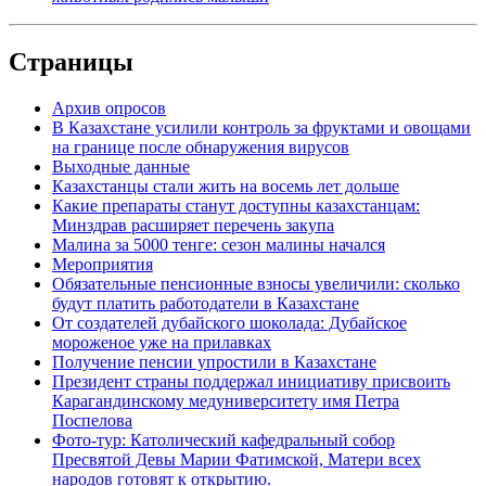
Страницы
Архив опросов
В Казахстане усилили контроль за фруктами и овощами
на границе после обнаружения вирусов
Выходные данные
Казахстанцы стали жить на восемь лет дольше
Какие препараты станут доступны казахстанцам:
Минздрав расширяет перечень закупа
Малина за 5000 тенге: сезон малины начался
Мероприятия
Обязательные пенсионные взносы увеличили: сколько
будут платить работодатели в Казахстане
От создателей дубайского шоколада: Дубайское
мороженое уже на прилавках
Получение пенсии упростили в Казахстане
Президент страны поддержал инициативу присвоить
Карагандинскому медуниверситету имя Петра
Поспелова
Фото-тур: Католический кафедральный собор
Пресвятой Девы Марии Фатимской, Матери всех
народов готовят к открытию.