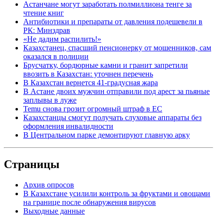
Астанчане могут заработать полмиллиона тенге за
чтение книг
Антибиотики и препараты от давления подешевели в
РК: Минздрав
«Не дадим распилить!»
Казахстанец, спасший пенсионерку от мошенников, сам
оказался в полиции
Брусчатку, бордюрные камни и гранит запретили
ввозить в Казахстан: уточнен перечень
В Казахстан вернется 41-градусная жара
В Астане двоих мужчин отправили под арест за пьяные
заплывы в луже
Temu снова грозит огромный штраф в ЕС
Казахстанцы смогут получать слуховые аппараты без
оформления инвалидности
В Центральном парке демонтируют главную арку
Страницы
Архив опросов
В Казахстане усилили контроль за фруктами и овощами
на границе после обнаружения вирусов
Выходные данные