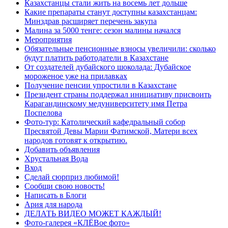
Казахстанцы стали жить на восемь лет дольше
Какие препараты станут доступны казахстанцам:
Минздрав расширяет перечень закупа
Малина за 5000 тенге: сезон малины начался
Мероприятия
Обязательные пенсионные взносы увеличили: сколько
будут платить работодатели в Казахстане
От создателей дубайского шоколада: Дубайское
мороженое уже на прилавках
Получение пенсии упростили в Казахстане
Президент страны поддержал инициативу присвоить
Карагандинскому медуниверситету имя Петра
Поспелова
Фото-тур: Католический кафедральный собор
Пресвятой Девы Марии Фатимской, Матери всех
народов готовят к открытию.
Добавить объявления
Хрустальная Вода
Вход
Сделай сюрприз любимой!
Сообщи свою новость!
Написать в Блоги
Ария для народа
ДЕЛАТЬ ВИДЕО МОЖЕТ КАЖДЫЙ!
Фото-галерея «КЛЁВое фото»