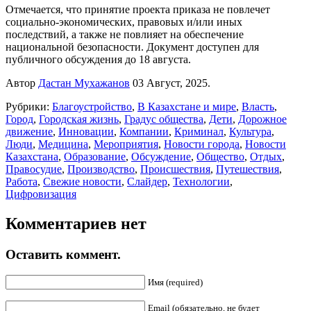
Отмечается, что принятие проекта приказа не повлечет
социально-экономических, правовых и/или иных
последствий, а также не повлияет на обеспечение
национальной безопасности. Документ доступен для
публичного обсуждения до 18 августа.
Автор
Дастан Мухажанов
03 Август, 2025.
Рубрики:
Благоустройство
,
В Казахстане и мире
,
Власть
,
Город
,
Городская жизнь
,
Градус общества
,
Дети
,
Дорожное
движение
,
Инновации
,
Компании
,
Криминал
,
Культура
,
Люди
,
Медицина
,
Мероприятия
,
Новости города
,
Новости
Казахстана
,
Образование
,
Обсуждение
,
Общество
,
Отдых
,
Правосудие
,
Производство
,
Происшествия
,
Путешествия
,
Работа
,
Свежие новости
,
Слайдер
,
Технологии
,
Цифровизация
Комментариев нет
Оставить коммент.
Имя (required)
Email (обязательно, не будет