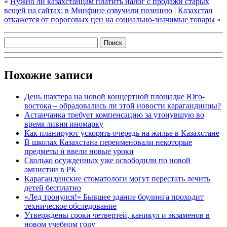
«
Нужно ли казахстанцам платить налог с продажи старых
вещей на сайтах: в Минфине озвучили позицию
|
Казахстан
откажется от пороговых цен на социально-значимые товары
»
Похожие записи
День шахтера на новой концертной площадке Юго-
востока – обрадовались ли этой новости карагандинцы?
Астанчанка требует компенсацию за утонувшую во
время ливня иномарку
Как планируют ускорять очередь на жилье в Казахстане
В школах Казахстана переименовали некоторые
предметы и ввели новые уроки
Сколько осужденных уже освободили по новой
амнистии в РК
Карагандинские стоматологи могут перестать лечить
детей бесплатно
«Лед тронулся!» Бывшее здание боулинга проходит
техническое обследование
Утверждены сроки четвертей, каникул и экзаменов в
новом учебном году