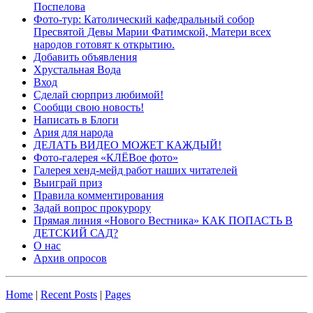
Поспелова
Фото-тур: Католический кафедральный собор
Пресвятой Девы Марии Фатимской, Матери всех
народов готовят к открытию.
Добавить объявления
Хрустальная Вода
Вход
Сделай сюрприз любимой!
Сообщи свою новость!
Написать в Блоги
Ария для народа
ДЕЛАТЬ ВИДЕО МОЖЕТ КАЖДЫЙ!
Фото-галерея «КЛЁВое фото»
Галерея хенд-мейд работ наших читателей
Выиграй приз
Правила комментирования
Задай вопрос прокурору
Прямая линия «Нового Вестника» КАК ПОПАСТЬ В
ДЕТСКИЙ САД?
О нас
Архив опросов
Home
|
Recent Posts
|
Pages