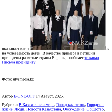
оказывает влиян
ия
на успеваемость детей. В качестве примера в петиции
приведены развитые страны Европы, сообщает
тг-канал
Письма президенту
Фото: ulysmedia.kz
Автор
E-ONE-OFF
14 Август, 2025.
Рубрики:
В Казахстане и мире
,
Городская жизнь
,
Городская
жизнь
,
Люди
,
Новости Казахстана
,
Обсуждение
,
Общество
,