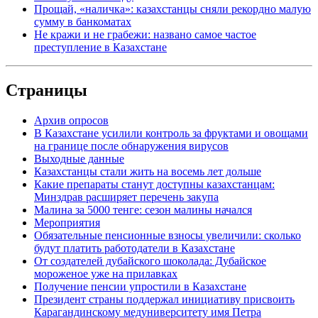
Прощай, «наличка»: казахстанцы сняли рекордно малую
сумму в банкоматах
Не кражи и не грабежи: названо самое частое
преступление в Казахстане
Страницы
Архив опросов
В Казахстане усилили контроль за фруктами и овощами
на границе после обнаружения вирусов
Выходные данные
Казахстанцы стали жить на восемь лет дольше
Какие препараты станут доступны казахстанцам:
Минздрав расширяет перечень закупа
Малина за 5000 тенге: сезон малины начался
Мероприятия
Обязательные пенсионные взносы увеличили: сколько
будут платить работодатели в Казахстане
От создателей дубайского шоколада: Дубайское
мороженое уже на прилавках
Получение пенсии упростили в Казахстане
Президент страны поддержал инициативу присвоить
Карагандинскому медуниверситету имя Петра